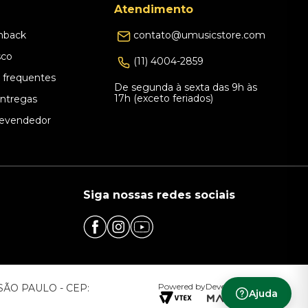
Atendimento
hback
contato@umusicstore.com
sco
(11) 4004-2859
 frequentes
De segunda à sexta das 9h às
17h (exceto feriados)
Entregas
evendedor
Siga nossas redes sociais
Powered by
Developed by
– SÃO PAULO - CEP:
Ajuda