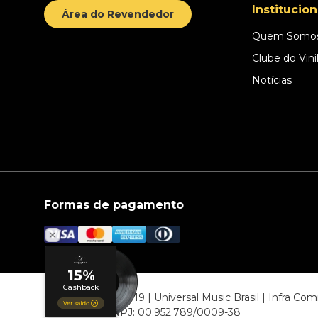
Institucion
Área do Revendedor
Quem Somo
Clube do Vini
Notícias
Formas de pagamento
© COPYRIGHT 2019 | Universal Music Brasil | Infra C
06807-000 CNPJ: 00.952.789/0009-38