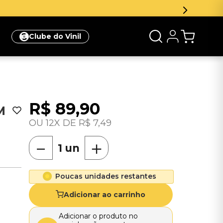
Clube do Vinil
R$
89
,
90
M
12
R$
7
,
49
－
＋
Poucas unidades restantes
Adicionar ao carrinho
Adicionar o produto no