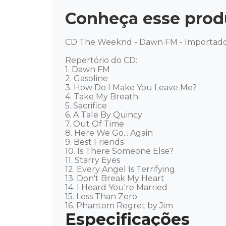
Conheça esse prod
CD The Weeknd - Dawn FM - Importado 
Repertório do CD:

1. Dawn FM 

2. Gasoline 

3. How Do I Make You Leave Me? 

4. Take My Breath 

5. Sacrifice 

6. A Tale By Quincy 

7. Out Of Time 

8. Here We Go... Again 

9. Best Friends 

10. Is There Someone Else? 

11. Starry Eyes 

12. Every Angel Is Terrifying 

13. Don't Break My Heart 

14. I Heard You're Married 

15. Less Than Zero 

16. Phantom Regret by Jim