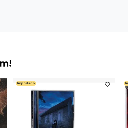
ém!
Importado
I