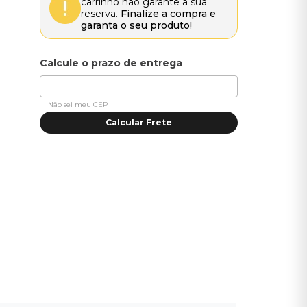
carrinho não garante a sua
reserva.
Finalize a compra e
garanta o seu produto!
Não sei meu CEP