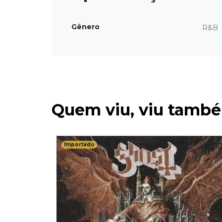
Gênero
R&B
Quem viu, viu tamb
Importado
ver /
re Do We