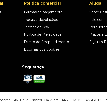
al
Política comercial
Ajuda
s
Formas de pagamento
Sobre Cas
l
Trocas e devoluções
Fale cono
Termos de Uso
Perguntas
Política de Privacidade
Prazos e 
Direito de Arrependimento
Seja um R
Escolhas dos Cookies
Segurança
ommerce - Av. Hélio Ossamu Daikuara, 1445 | EMBU DAS ARTES 