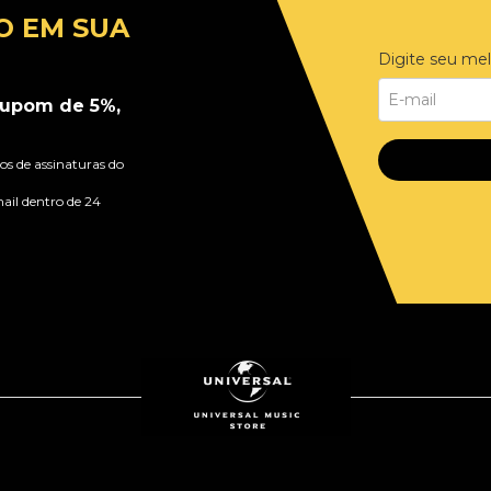
O EM SUA
Digite seu mel
upom de 5%,
s de assinaturas do
ail dentro de 24