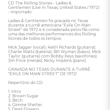
CD The Rolling Stones - Ladies & 
Gentlemen (Live In Texas, United States / 1972) 
- Importado 

Ladies & Gentlemen foi gravada no Texas 
durante a turnê americana "Exile On Main 
Street" de 1972 e é considerada pelos fãs como 
uma das melhores performances dos Rolling 
Stones de todos os tempos.

Mick Jagger (vocal); Keith Richards (guitarra); 
Charlie Watts (bateria); Bill Wyman (baixo); Mick 
Taylor (guitarra) com Bobby Keys (saxofones); 
Jim Price (metais); Nicky Hopkins (piano)

GRAVADA NO TEXAS DURANTE A TURNÊ 
"EXILE ON MAIN STREET" DE 1972!

Repertório do CD:  

1. Intro 

2. Brown Sugar 

3. Bitch 

4. Gimme Shelter 

5. Dead Flowers 
