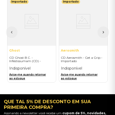
Importado
Importado
R
C
I
I
A
a
Ghost
Aerosmith
CD Ghost B.C. -
CD Aerosmith - Get a Grip -
Infestissumam (CD) -
Importado
Importado
Indisponível
Indisponível
Avise-me quando retornar
Avise-me quando retornar
ao estoque
ao estoque
QUE TAL 5% DE DESCONTO EM SUA
PRIMEIRA COMPRA?
Assinando a newsletter você recebe um
cupom de 5%, novidades,