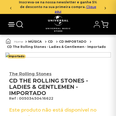
Inscreva-se na nossa newsletter e ganhe 5%
de desconto na sua primeira compra.
Clique
aqui
MÚSICA
CD
CD IMPORTADO
CD The Rolling Stones - Ladies & Gentlemen - Importado
Importado
The Rolling Stones
CD THE ROLLING STONES -
LADIES & GENTLEMEN -
IMPORTADO
:
00503450416622
Este produto não está disponível no