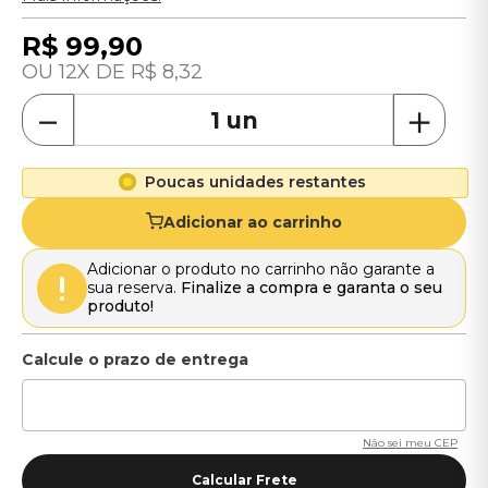
R$
99
,
90
12
R$
8
,
32
－
＋
Poucas unidades restantes
Adicionar ao carrinho
Adicionar o produto no carrinho não garante a
sua reserva.
Finalize a compra e garanta o seu
produto!
Não sei meu CEP