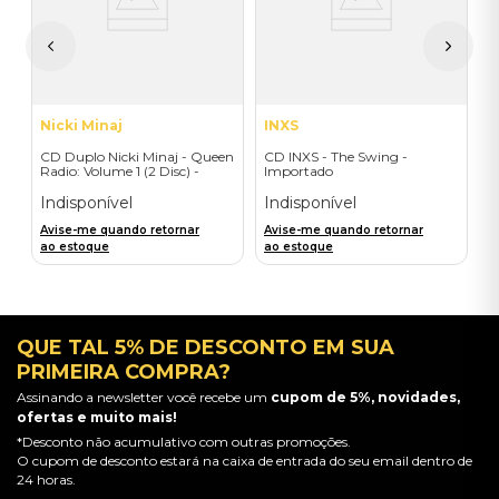
I
A
a
Nicki Minaj
INXS
CD Duplo Nicki Minaj - Queen
CD INXS - The Swing -
Radio: Volume 1 (2 Disc) -
Importado
Importado
Indisponível
Indisponível
Avise-me quando retornar
Avise-me quando retornar
ao estoque
ao estoque
QUE TAL 5% DE DESCONTO EM SUA
PRIMEIRA COMPRA?
Assinando a newsletter você recebe um
cupom de 5%, novidades,
ofertas e muito mais!
*Desconto não acumulativo com outras promoções.
O cupom de desconto estará na caixa de entrada do seu email dentro de
24 horas.