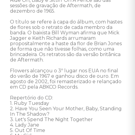
Ride On, Baby e Sittin' On A Fence são das 
sessões de gravação de Aftermath, de 
dezembro de 1965.

O título se refere à capa do álbum, com hastes 
de flores sob o retrato de cada membro da 
banda. O baixista Bill Wyman afirma que Mick 
Jagger e Keith Richards arrumaram 
propositalmente a haste da flor de Brian Jones 
de forma que não tivesse folhas, como uma 
brincadeira. Os retratos são da versão britânica 
de Aftermath.

Flowers alcançou o 3º lugar nos EUA no final 
do verão de 1967 e ganhou disco de ouro. Em 
agosto de 2002, foi remasterizado e relançado 
em CD pela ABKCO Records. 

Repertório do CD:

1. Ruby Tuesday 

2. Have You Seen Your Mother, Baby, Standing 
In The Shadow? 

3. Let's Spend The Night Together 

4. Lady Jane 

5. Out Of Time 
