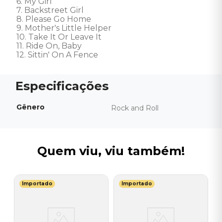
6. My Girl 

7. Backstreet Girl 

8. Please Go Home 

9. Mother's Little Helper 

10. Take It Or Leave It 

11. Ride On, Baby 

12. Sittin' On A Fence
Gênero
Rock and Roll
Quem viu, viu também!
Importado
Importado
I
C
I