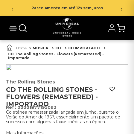
Parcelamento em até 12x sem juros
MÚSICA
CD
CD IMPORTADO
CD The Rolling Stones - Flowers (Remastered) -
Importado
The Rolling Stones
CD THE ROLLING STONES -
FLOWERS (REMASTERED) -
IMPORTADO
:
00001877195092
Coletânea remasterizada lançada em junho, durante o
Verão do Amor de 1967, essencialmente um pacote de
sucessos com algumas faixas inéditas na época.
Mais Informações.