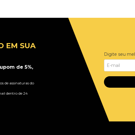
O EM SUA
Digite seu mel
upom de 5%,
s de assinaturas do
ail dentro de 24