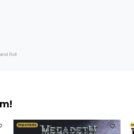
and Roll
ém!
Importado
I