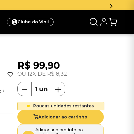
Clube do Vinil
R$
99
,
90
12
R$
8
,
32
－
＋
 /
Poucas unidades restantes
Adicionar ao carrinho
Adicionar o produto no