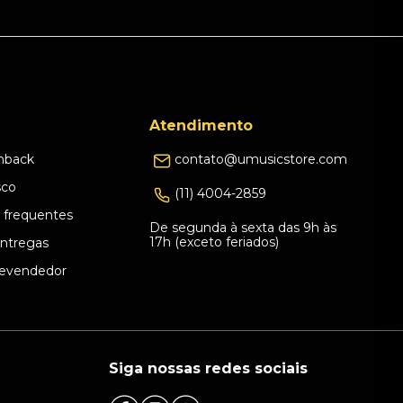
Atendimento
hback
contato@umusicstore.com
sco
(11) 4004-2859
 frequentes
De segunda à sexta das 9h às
17h (exceto feriados)
Entregas
evendedor
Siga nossas redes sociais