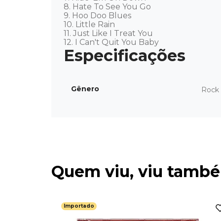
8. Hate To See You Go 

9. Hoo Doo Blues 

10. Little Rain 

11. Just Like I Treat You 

12. I Can't Quit You Baby
Gênero
Rock 
Quem viu, viu tamb
Importado