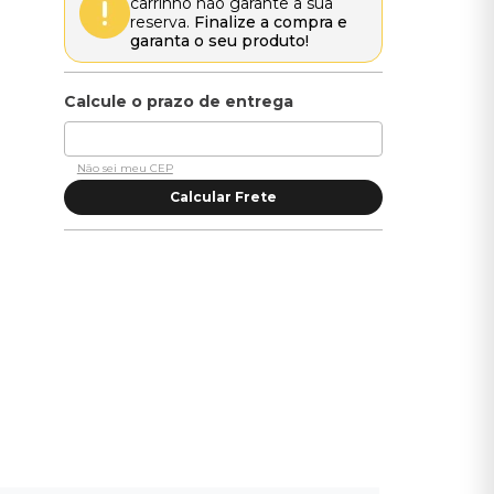
carrinho não garante a sua
reserva.
Finalize a compra e
garanta o seu produto!
Não sei meu CEP