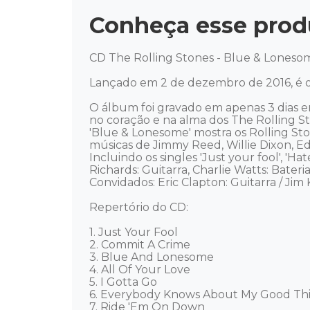
Conheça esse prod
CD The Rolling Stones - Blue & Lonesom
Lançado em 2 de dezembro de 2016, é o
O álbum foi gravado em apenas 3 dias em
no coração e na alma dos The Rolling Sto
'Blue & Lonesome' mostra os Rolling St
músicas de Jimmy Reed, Willie Dixon, Edd
Incluindo os singles 'Just your fool', 'H
Richards: Guitarra, Charlie Watts: Bateri
Convidados: Eric Clapton: Guitarra / Jim 
Repertório do CD:

1. Just Your Fool 

2. Commit A Crime 

3. Blue And Lonesome 

4. All Of Your Love 

5. I Gotta Go 

6. Everybody Knows About My Good Thi
7. Ride 'Em On Down 
