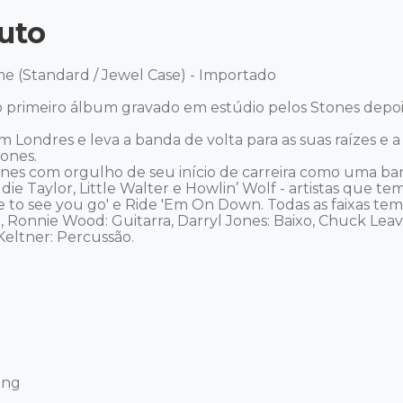
uto
e (Standard / Jewel Case) - Importado 

 primeiro álbum gravado em estúdio pelos Stones depois
 Londres e leva a banda de volta para as suas raízes e 
nes. 

ones com orgulho de seu início de carreira como uma b
ie Taylor, Little Walter e Howlin’ Wolf - artistas que te
ate to see you go' e Ride 'Em On Down. Todas as faixas tem
a, Ronnie Wood: Guitarra, Darryl Jones: Baixo, Chuck Leave
Keltner: Percussão. 

ng 
