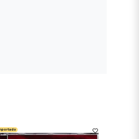
mportado
Importado
Dio