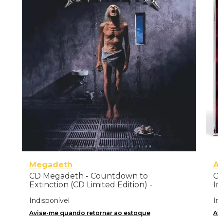
Megadeth
CD Megadeth - Countdown to
C
Extinction (CD Limited Edition) -
I
Importado
Indisponível
I
Avise-me quando retornar ao estoque
A