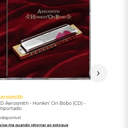
CD Dio - 
Edition) 
Indisponíve
Avise-me qu
Aerosmith
D Aerosmith - Honkin' On Bobo (CD) -
mportado
ndisponível
vise-me quando retornar ao estoque