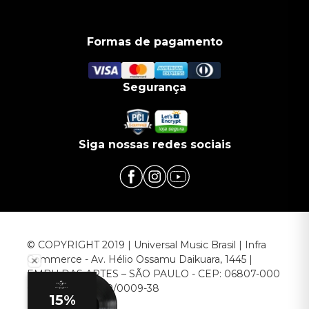
Formas de pagamento
Segurança
Siga nossas redes sociais
© COPYRIGHT 2019 | Universal Music Brasil | Infra
Commerce - Av. Hélio Ossamu Daikuara, 1445 |
EMBU DAS ARTES – SÃO PAULO - CEP: 06807-000
CNPJ: 00.952.789/0009-38