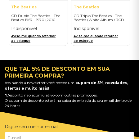
The Beatles
The Beatles
CD Duplo The Beatles - The
CD Triplo The Beatles - The
Beatles 1967 - 1970 (2010
Beatles (White Album / 3CD
Digital Remaster/2CD) -
Deluxe) - Importado
Importado
Indisponível
Indisponível
Avise-me quando retornar
Avise-me quando retornar
ao estoque
ao estoque
QUE TAL 5% DE DESCONTO EM SUA
PRIMEIRA COMPRA?
Assinando a newsletter você recebe um
cupom de 5%, novidades,
ofertas e muito mais!
*Desconto não acumulativo com outras promoções.
O cupom de desconto estará na caixa de entrada do seu email dentro de
24 horas.
Digite seu melhor e-mail