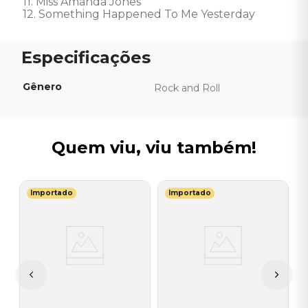
11. Miss Amanda Jones 

12. Something Happened To Me Yesterday
Gênero
Rock and Roll
Quem viu, viu também!
Importado
Importado
L
C
C
I
A
a