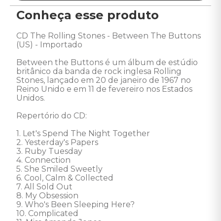
Conheça esse produto
CD The Rolling Stones - Between The Buttons 
(US) - Importado 

Between the Buttons é um álbum de estúdio 
britânico da banda de rock inglesa Rolling 
Stones, lançado em 20 de janeiro de 1967 no 
Reino Unido e em 11 de fevereiro nos Estados 
Unidos.  

Repertório do CD:

1. Let's Spend The Night Together 

2. Yesterday's Papers 

3. Ruby Tuesday 

4. Connection 

5. She Smiled Sweetly 

6. Cool, Calm & Collected 

7. All Sold Out 

8. My Obsession 

9. Who's Been Sleeping Here? 

10. Complicated 
