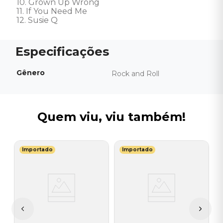
10. Grown Up Wrong 

11. If You Need Me 

12. Susie Q
Gênero
Rock and Roll
Quem viu, viu também!
Importado
Importado
Y
C
(
I
I
A
a