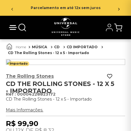
Parcelamento em até 12x sem juros
MÚSICA
CD
CD IMPORTADO
CD The Rolling Stones - 12 x 5 - Importado
Importado
The Rolling Stones
CD THE ROLLING STONES - 12 X 5
- IMPORTADO
:
00004228823172
CD The Rolling Stones - 12 x 5 - Importado
Mais Informações.
R$
99
,
90
12
R$
8
,
32