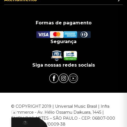
Formas de pagamento
Segurança
Siga nossas redes sociais
© COPYRIGHT 2019 | Universal Music Brasil | Infra
Commerce - Av. Hélio Ossamu Daikuara, 1445 |
EMBU DAS ARTES – SÃO PAULO - CEP: 06807-000
CNPJ: 00.952.789/0009-38