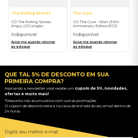
The Rolling Stones
The Cure
CD The Rolling Stones -
CD The Cure - Wish (30th
Angry (CD single) -
Anniversary Edition/3CD
Importado
JewelCase) - Importado
Indisponível
Indisponível
Avise-me quando retornar
Avise-me quando retornar
ao estoque
ao estoque
QUE TAL 5% DE DESCONTO EM SUA
PRIMEIRA COMPRA?
Assinando a newsletter você recebe um
cupom de 5%, novidades,
ofertas e muito mais!
*Desconto não acumulativo com outras promoções.
O cupom de desconto estará na caixa de entrada do seu email dentro de
24 horas.
Digite seu melhor e-mail