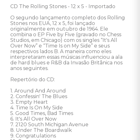
CD The Rolling Stones - 12 x 5 - Importado 

O segundo lançamento completo dos Rolling 
Stones nos EUA, 12 x 5, foi lançado 
originalmente em outubro de 1964. Ele 
combina o EP Five by Five (gravado no Chess 
Studios, em Chicago) com os singles “It's All 
Over Now” e “Time Is on My Side” e seus 
respectivos lados B. A maneira como eles 
interpretaram essas músicas influenciou a ala 
de hard blues e R&B da Invasão Britânica nos 
anos seguintes. 

Repertório do CD: 

1. Around And Around 

2. Confessin' The Blues 

3. Empty Heart 

4. Time Is On My Side 

5. Good Times, Bad Times 

6. It's All Over Now 

7. 2120 South Michigan Avenue 

8. Under The Boardwalk 

9. Congratulations 
