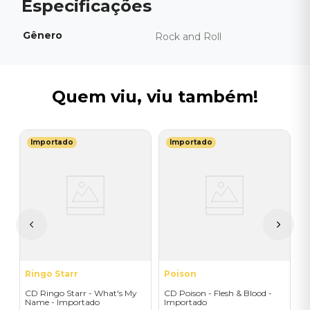
Gênero
Rock and Roll
Quem viu, viu também!
Importado
Importado
A
C
I
I
A
a
Ringo Starr
Poison
CD Ringo Starr - What's My
CD Poison - Flesh & Blood -
Name - Importado
Importado