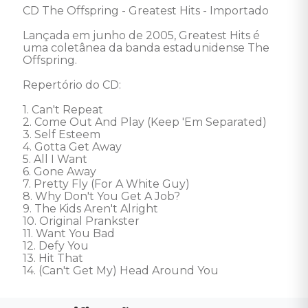
CD The Offspring - Greatest Hits - Importado

Lançada em junho de 2005, Greatest Hits é 
uma coletânea da banda estadunidense The 
Offspring.

Repertório do CD:

1. Can't Repeat

2. Come Out And Play (Keep 'Em Separated)

3. Self Esteem

4. Gotta Get Away

5. All I Want

6. Gone Away

7. Pretty Fly (For A White Guy)

8. Why Don't You Get A Job?

9. The Kids Aren't Alright

10. Original Prankster

11. Want You Bad

12. Defy You

13. Hit That

14. (Can't Get My) Head Around You