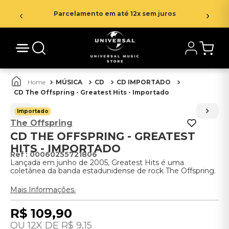
Parcelamento em até 12x sem juros
MÚSICA
CD
CD IMPORTADO
CD The Offspring - Greatest Hits - Importado
Importado
The Offspring
CD THE OFFSPRING - GREATEST
HITS - IMPORTADO
:
00060255721806
Lançada em junho de 2005, Greatest Hits é uma
coletânea da banda estadunidense de rock The Offspring.
Mais Informações.
R$
109
,
90
12
R$
9
,
15