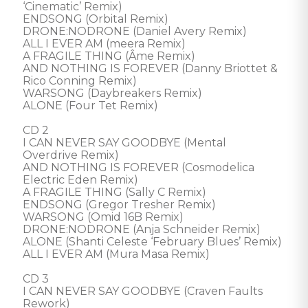
‘Cinematic’ Remix)

ENDSONG (Orbital Remix)

DRONE:NODRONE (Daniel Avery Remix)

ALL I EVER AM (meera Remix)

A FRAGILE THING (Âme Remix)

AND NOTHING IS FOREVER (Danny Briottet & 
Rico Conning Remix)

WARSONG (Daybreakers Remix)

ALONE (Four Tet Remix)

CD 2

I CAN NEVER SAY GOODBYE (Mental 
Overdrive Remix)

AND NOTHING IS FOREVER (Cosmodelica 
Electric Eden Remix)

A FRAGILE THING (Sally C Remix)

ENDSONG (Gregor Tresher Remix)

WARSONG (Omid 16B Remix)

DRONE:NODRONE (Anja Schneider Remix)

ALONE (Shanti Celeste ‘February Blues’ Remix)

ALL I EVER AM (Mura Masa Remix)

CD 3

I CAN NEVER SAY GOODBYE (Craven Faults 
Rework)
