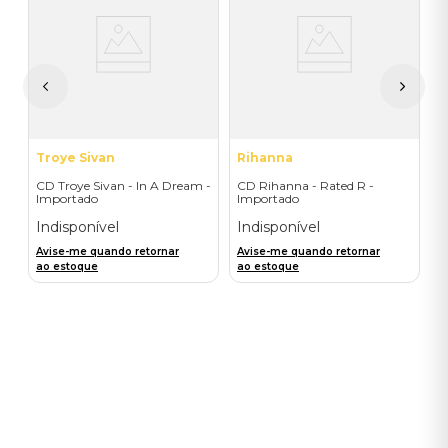
C
I
A
a
Troye Sivan
Rihanna
CD Troye Sivan - In A Dream -
CD Rihanna - Rated R -
Importado
Importado
Indisponível
Indisponível
Avise-me quando retornar
Avise-me quando retornar
ao estoque
ao estoque