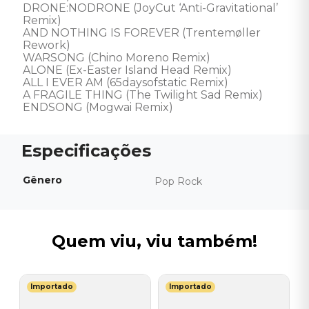
DRONE:NODRONE (JoyCut ‘Anti-Gravitational’ 
Remix)

AND NOTHING IS FOREVER (Trentemøller 
Rework)

WARSONG (Chino Moreno Remix)

ALONE (Ex-Easter Island Head Remix)

ALL I EVER AM (65daysofstatic Remix)

A FRAGILE THING (The Twilight Sad Remix)

ENDSONG (Mogwai Remix)
Gênero
Pop Rock
Quem viu, viu também!
Importado
Importado
A