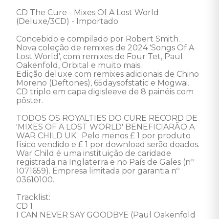
CD The Cure - Mixes Of A Lost World 
(Deluxe/3CD) - Importado 

Concebido e compilado por Robert Smith.

Nova coleção de remixes de 2024 'Songs Of A 
Lost World', com remixes de Four Tet, Paul 
Oakenfold, Orbital e muito mais.

Edição deluxe com remixes adicionais de Chino 
Moreno (Deftones), 65daysofstatic e Mogwai.

CD triplo em capa digisleeve de 8 painéis com 
pôster.

TODOS OS ROYALTIES DO CURE RECORD DE 
'MIXES OF A LOST WORLD' BENEFICIARÃO A 
WAR CHILD UK.  Pelo menos £ 1 por produto 
físico vendido e £ 1 por download serão doados.

War Child é uma instituição de caridade 
registrada na Inglaterra e no País de Gales (nº 
1071659). Empresa limitada por garantia nº 
03610100.

Tracklist:

CD 1

I CAN NEVER SAY GOODBYE (Paul Oakenfold 