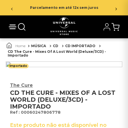
Parcelamento em até 12x sem juros
MÚSICA
CD
CD IMPORTADO
CD The Cure - Mixes Of A Lost World (Deluxe/3CD) -
Importado
Importado
The Cure
CD THE CURE - MIXES OF A LOST
WORLD (DELUXE/3CD) -
IMPORTADO
:
00060247806778
Este produto não está disponível no