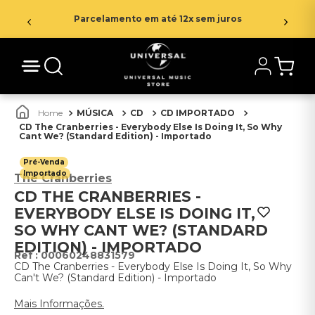
Parcelamento em até 12x sem juros
MÚSICA
CD
CD IMPORTADO
CD The Cranberries - Everybody Else Is Doing It, So Why
Cant We? (Standard Edition) - Importado
Pré-Venda
Importado
The Cranberries
CD THE CRANBERRIES -
EVERYBODY ELSE IS DOING IT,
SO WHY CANT WE? (STANDARD
EDITION) - IMPORTADO
:
00060248831579
CD The Cranberries - Everybody Else Is Doing It, So Why
Can't We? (Standard Edition) - Importado
Mais Informações.