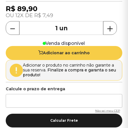
R$
89
,
90
12
R$
7
,
49
－
＋
Venda disponível
Adicionar ao carrinho
Adicionar o produto no carrinho não garante a
sua reserva.
Finalize a compra e garanta o seu
produto!
Não sei meu CEP