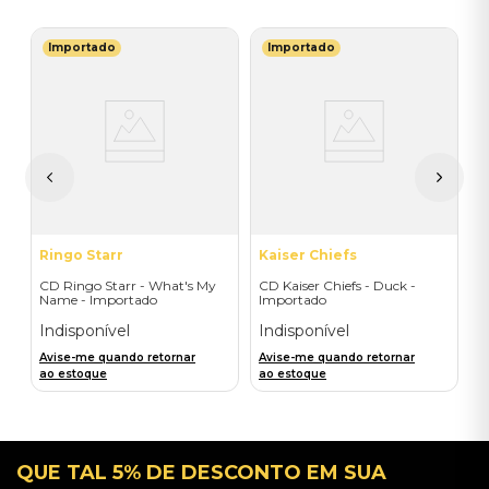
Importado
Importado
B
C
ic
T
E
I
A
a
Ringo Starr
Kaiser Chiefs
CD Ringo Starr - What's My
CD Kaiser Chiefs - Duck -
Name - Importado
Importado
Indisponível
Indisponível
Avise-me quando retornar
Avise-me quando retornar
ao estoque
ao estoque
QUE TAL 5% DE DESCONTO EM SUA