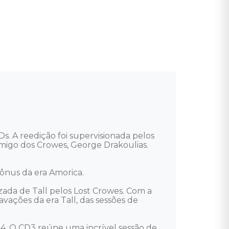
. A reedição foi supervisionada pelos 
igo dos Crowes, George Drakoulias. 

ônus da era Amorica. 

izada de Tall pelos Lost Crowes. Com a 
ações da era Tall, das sessões de 
94. O CD3 reúne uma incrível sessão de 