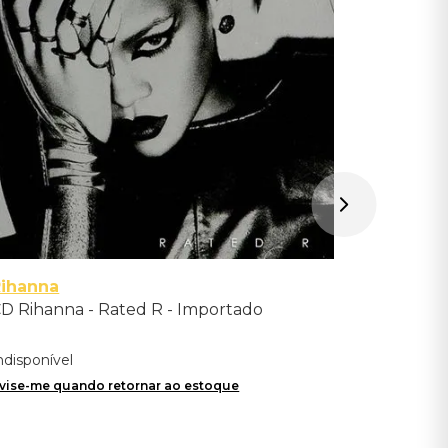
Indisponíve
Avise-me qu
Rihanna
D Rihanna - Rated R - Importado
ndisponível
vise-me quando retornar ao estoque