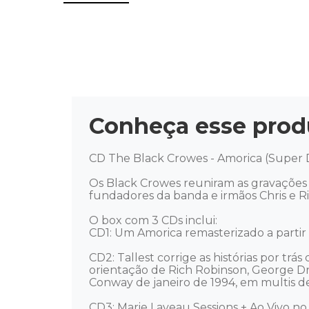
Conheça esse prod
CD The Black Crowes - Amorica (Super D
Os Black Crowes reuniram as gravações 
fundadores da banda e irmãos Chris e R
O box com 3 CDs inclui:

CD1: Um Amorica remasterizado a partir da
CD2: Tallest corrige as histórias por tr
orientação de Rich Robinson, George Dra
Conway de janeiro de 1994, em multis de 2
CD3: Marie Laveau Sessions + Ao Vivo no