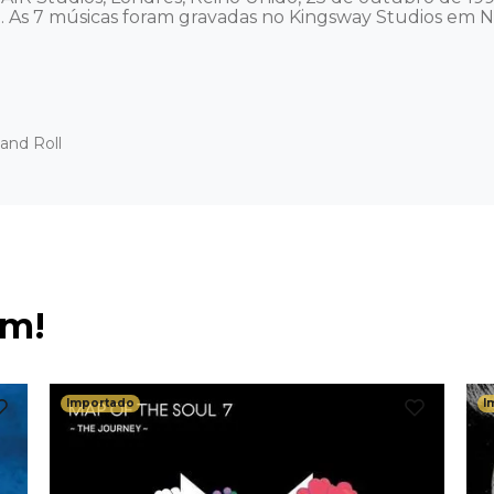
As 7 músicas foram gravadas no Kingsway Studios em Nov
and Roll
ém!
Importado
I