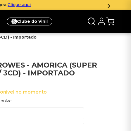
mpra
Clique aqui
Clube do Vinil
3CD) - Importado
ROWES - AMORICA (SUPER
/ 3CD) - IMPORTADO
ponível no momento
onível