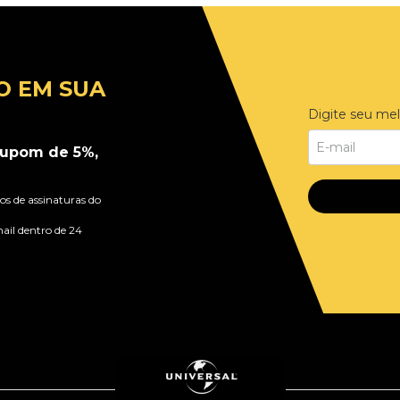
O EM SUA
Digite seu mel
upom de 5%,
s de assinaturas do
ail dentro de 24