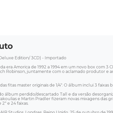
uto
eluxe Edition/ 3CD) - Importado 

da era Amorica de 1992 a 1994 em um novo box com 3 CDs
ich Robinson, juntamente com o aclamado produtor e am
s fitas master originais de 1/4". O álbum inclui 3 faixas b
ás do álbum perdido/descartado Tall e da versão desorgan
koulias e Martin Pradler fizeram novas mixagens das grav
" e 24 faixas. 

 AIR Studios, Londres, Reino Unido, 25 de outubro de 19