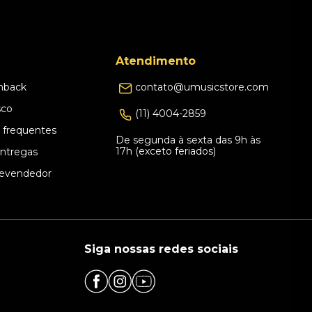
Atendimento
hback
contato@umusicstore.com
sco
(11) 4004-2859
 frequentes
De segunda à sexta das 9h às
17h (exceto feriados)
Entregas
evendedor
Siga nossas redes sociais