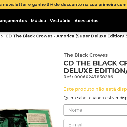
na newsletter e ganhe 5% de desconto na sua primeira co
ançamentos
Música
Vestuário
Acessórios
CD The Black Crowes - Amorica (Super Deluxe Edition/ 
The Black Crowes
CD THE BLACK C
DELUXE EDITION
:
00060247838286
Este produto não está dis
Quero saber quando estiver disp