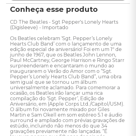
Conheça esse produto
CD The Beatles - Sgt Pepper's Lonely Hearts 
(Digisleeve) - Importado 

Os Beatles celebram ‘Sgt. Pepper’s Lonely 
Hearts Club Band’ com o lançamento de uma 
edição especial de aniversário! Foi em um 1º de 
junho de 1967, que os Beatles John Lennon, 
Paul McCartney, George Harrison e Ringo Starr 
surpreenderam e encantaram o mundo ao 
inaugurarem o Verão do Amor com o “Sgt. 
Pepper’s Lonely Hearts Club Band”, uma obra 
sem igual que se tornou um álbum 
universalmente aclamado. Para comemorar a 
ocasião, os Beatles irão lançar uma rica 
compilação do ‘Sgt. Pepper’, Edição de 
Aniversário, em (Apple Corps Ltd./Capitol/USM). 
O álbum foi novamente mixado por Giles 
Martin e Sam Okell em som estéreo 5.1 e áudio 
surround e ampliado com prévias gravações de 
estúdio, incluindo não menos do que 34 
gravações previamente não lançadas. “É 