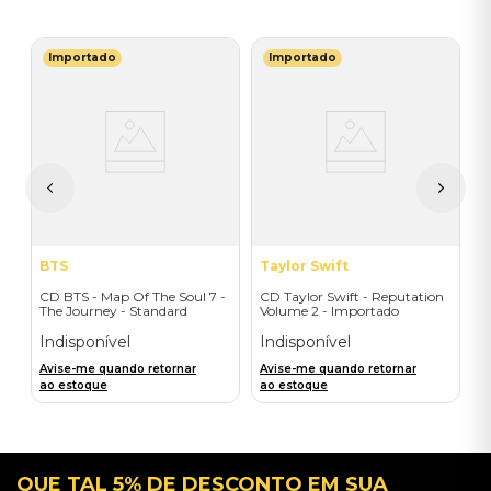
Importado
Importado
C
C
V
I
A
a
BTS
Taylor Swift
CD BTS - Map Of The Soul 7 -
CD Taylor Swift - Reputation
The Journey - Standard
Volume 2 - Importado
Edition (First-Press)
Indisponível
Indisponível
Avise-me quando retornar
Avise-me quando retornar
ao estoque
ao estoque
QUE TAL 5% DE DESCONTO EM SUA