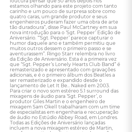
loucura pensar que 50 anos depois nós 
estamos olhando para este projeto com tanto 
carinho e um pouco de surpresa sobre como 
quatro caras, um grande produtor e seus 
engenheiros puderam fazer uma obra de arte 
tão duradoura”, disse Paul McCartney em sua 
nova introdução para o ‘Sgt. Pepper’ Edição de 
Aniversário. “‘Sgt. Pepper’ parece capturar o 
humor daquele ano e também permitiu que 
muitos outros dessem o primeiro passo e se 
aventurassem”. Ringo Starr relembra no livro 
da Edição de Aniversário. Esta é a primeira vez 
que “Sgt. Pepper’s Lonely Hearts Club Band” é 
remasterizado e apresentado com gravações 
adicionais, e é o primeiro álbum dos Beatles a 
ser remasterizado e expandido desde o 
lançamento de Let It Be... Naked em 2003. 
Para criar o novo som estéreo 5.1 surround das 
mixagens de áudio para ‘Sgt. Pepper’, o 
produtor Giles Martin e o engenheiro de 
mixagem Sam Okell trabalharam com um time 
de especialistas em engenharia e recuperação 
de áudio no Estúdio Abbey Road, em Londres. 
Todas as Edições de Aniversário lançadas 
incluem a nova mixagem estéreo de Martin, 