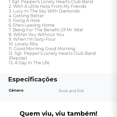
1. Sgt. Pepper's Lonely Hearts Club Band 

2. With A Little Help From My Friends 

3. Lucy In The Sky With Diamonds

4. Getting Better 

5. Fixing A Hole 

6. She's Leaving Home 

7. Being For The Benefit Of Mr. Kite! 

8. Within You Without You 

9. When I'm Sixty-Four 

10. Lovely Rita

11. Good Morning Good Morning 

12. Sgt. Pepper's Lonely Hearts Club Band 
(Reprise) 

13. A Day In The Life
Gênero
Rock and Roll
Quem viu, viu também!