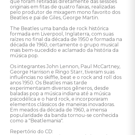
que foram retiradas diretamente das sessões 
originais em fitas de quatro faixas, realizadas 
pelo produtor de mixagem mono favorito dos 
Beatles e pai de Giles, George Martin. 

The Beatles uma banda de rock histórica 
formada em Liverpool, Inglaterra, com suas 
raízes no final da década de 1950 e formada na 
década de 1960, certamente o grupo musical 
mais bem-sucedido e aclamado da história da 
música pop. 

Os integrantes John Lennon, Paul McCartney, 
George Harrison e Ringo Starr, tiveram suas 
influências no skiffle, beat e o rock and roll dos 
anos 1950. Os Beatles mais tarde 
experimentaram diversos gêneros, desde 
baladas pop a música indiana até a música 
psicodélica e o hard rock, e incorporaram 
elementos clássicos de maneiras inovadoras. 
Em meados da década de 1960, a imensa 
popularidade da banda tornou-se conhecida 
como a "Beatlemania".  

Repertório do CD: 
