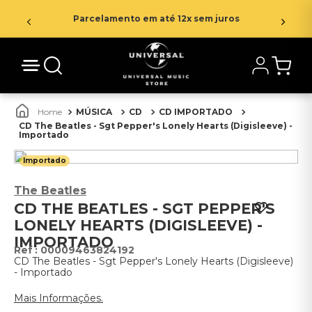
Parcelamento em até 12x sem juros
MÚSICA
CD
CD IMPORTADO
CD The Beatles - Sgt Pepper's Lonely Hearts (Digisleeve) -
Importado
Importado
The Beatles
CD THE BEATLES - SGT PEPPER'S
LONELY HEARTS (DIGISLEEVE) -
IMPORTADO
:
00009463824192
CD The Beatles - Sgt Pepper's Lonely Hearts (Digisleeve)
- Importado
Mais Informações.