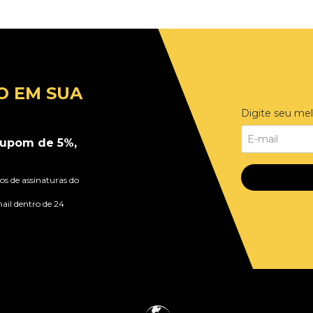
O EM SUA
Digite seu mel
upom de 5%,
s de assinaturas do
ail dentro de 24