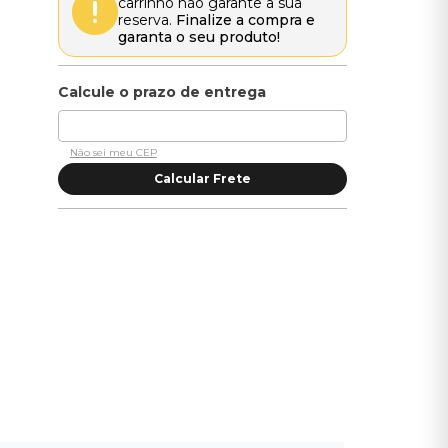
carrinho não garante a sua
reserva.
Finalize a compra e
garanta o seu produto!
Não sei meu CEP