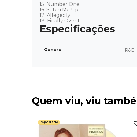
15  Number One

16  Stitch Me Up

17  Allegedly

18  Finally Over It
Gênero
R&B
Quem viu, viu tamb
Importado
rtado