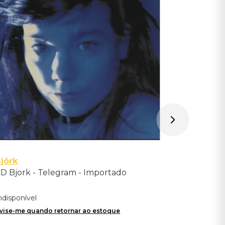
Night III 
Indisponíve
Avise-me qu
jörk
D Bjork - Telegram - Importado
ndisponível
vise-me quando retornar ao estoque