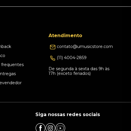
Atendimento
hback
contato@umusicstore.com
sco
(11) 4004-2859
 frequentes
De segunda à sexta das 9h às
17h (exceto feriados)
Entregas
evendedor
Siga nossas redes sociais