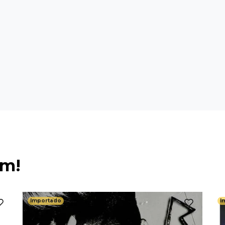
ém!
Importado
I