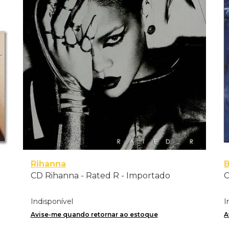
Rihanna
B
CD Rihanna - Rated R - Importado
C
Indisponível
I
Avise-me quando retornar ao estoque
A