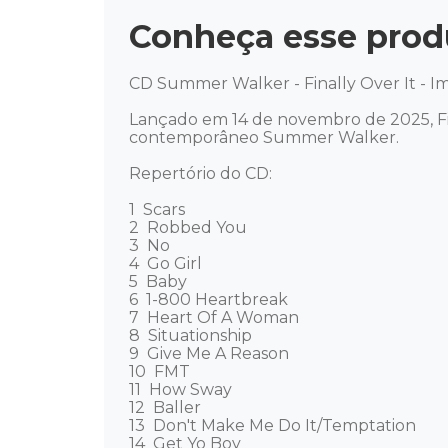
Conheça esse prod
CD Summer Walker - Finally Over It - Im
Lançado em 14 de novembro de 2025, Fin
contemporâneo Summer Walker.

Repertório do CD: 

1  Scars 

2  Robbed You

3  No

4  Go Girl

5  Baby

6  1-800 Heartbreak

7  Heart Of A Woman

8  Situationship

9  Give Me A Reason

10  FMT

11  How Sway

12  Baller

13  Don't Make Me Do It/Temptation

14  Get Yo Boy
