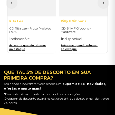
A
a
Rita Lee
Billy F Gibbons
CD Rita Lee - Fruto Proibido
CD Billy F Gibbons -
(1975)
Hardware
Indisponível
Indisponível
Avise-me quando retornar
Avise-me quando retornar
ao estoque
ao estoque
QUE TAL 5% DE DESCONTO EM SUA
PRIMEIRA COMPRA?
Assinando a newsletter você recebe um
cupom de 5%, novidades,
ofertas e muito mais!
*Desconto não acumulativo com outras promoções.
O cupom de desconto estará na caixa de entrada do seu email dentro de
24 horas.