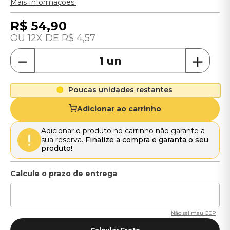
Mais Informações.
R$
54
,
90
12
R$
4
,
57
－
＋
Poucas unidades restantes
Adicionar ao carrinho
Adicionar o produto no carrinho não garante a
sua reserva.
Finalize a compra e garanta o seu
produto!
Não sei meu CEP