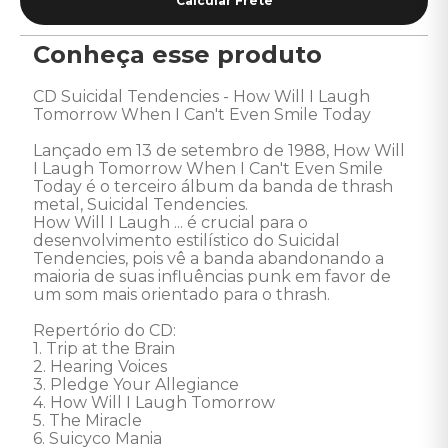
Conheça esse produto
CD Suicidal Tendencies - How Will I Laugh 
Tomorrow When I Can't Even Smile Today 

Lançado em 13 de setembro de 1988, How Will 
I Laugh Tomorrow When I Can't Even Smile 
Today é o terceiro álbum da banda de thrash 
metal, Suicidal Tendencies. 

How Will I Laugh ... é crucial para o 
desenvolvimento estilístico do Suicidal 
Tendencies, pois vê a banda abandonando a 
maioria de suas influências punk em favor de 
um som mais orientado para o thrash. 

Repertório do CD: 

1. Trip at the Brain 

2. Hearing Voices 

3. Pledge Your Allegiance 

4. How Will I Laugh Tomorrow 

5. The Miracle 

6. Suicyco Mania 
