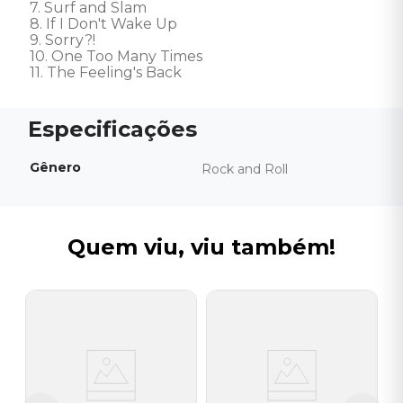
7. Surf and Slam 

8. If I Don't Wake Up 

9. Sorry?! 

10. One Too Many Times 

11. The Feeling's Back
Gênero
Rock and Roll
Quem viu, viu também!
A
o
C
-
I