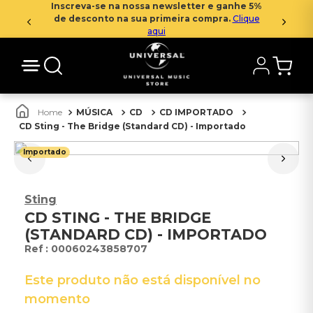
Inscreva-se na nossa newsletter e ganhe 5%
de desconto na sua primeira compra.
Clique
aqui
MÚSICA
CD
CD IMPORTADO
CD Sting - The Bridge (Standard CD) - Importado
Importado
Sting
CD STING - THE BRIDGE
(STANDARD CD) - IMPORTADO
:
00060243858707
Este produto não está disponível no
momento