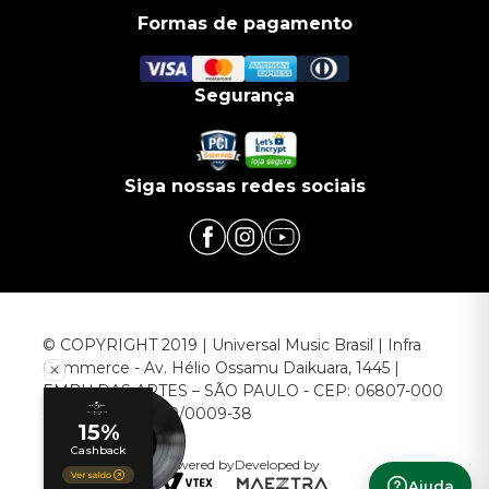
Formas de pagamento
Segurança
Siga nossas redes sociais
© COPYRIGHT 2019 | Universal Music Brasil | Infra
Commerce - Av. Hélio Ossamu Daikuara, 1445 |
EMBU DAS ARTES – SÃO PAULO - CEP: 06807-000
CNPJ: 00.952.789/0009-38
Powered by
Developed by
Ajuda