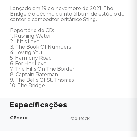
Lançado em 19 de novembro de 2021, The 
Bridge é o décimo quinto álbum de estúdio do 
cantor e compositor britânico Sting. 

Repertório do CD: 

1. Rushing Water 

2. If It’s Love 

3. The Book Of Numbers 

4. Loving You 

5. Harmony Road 

6. For Her Love 

7. The Hills On The Border 

8. Captain Bateman 

9. The Bells Of St. Thomas 

10. The Bridge
Gênero
Pop Rock