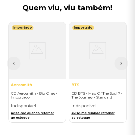
Quem viu, viu também!
Importado
Importado
R
C
I
I
A
a
Aerosmith
BTS
CD Aerosmith - Big Ones -
CD BTS - Map Of The Soul 7 -
Importado
The Journey - Standard
Edition (First-Press)
Indisponível
Indisponível
Avise-me quando retornar
Avise-me quando retornar
ao estoque
ao estoque