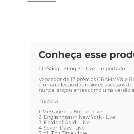
Conheça esse prod
CD Sting - Sting 3.0 Live - Importado

Vencedor de 17 prêmios GRAMMY® e Rock an
é uma coleção dos maiores sucessos de St
nunca lançou antes como uma versão ao v
Tracklist: 

1. Message in a Bottle - Live 

2. Englishman in New York - Live 

3. Fields of Gold - Live 

4. Seven Days - Live 

5. All This Time - Live 
