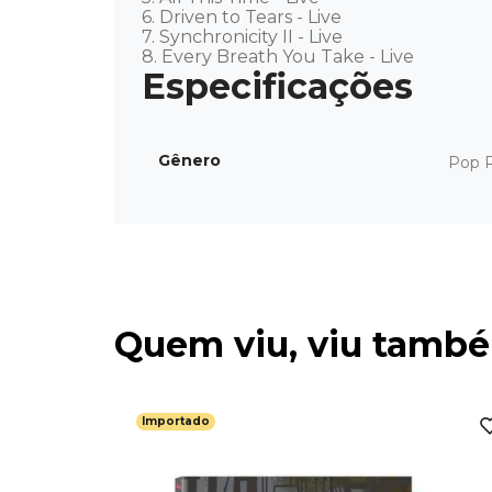
6. Driven to Tears - Live 

7. Synchronicity II - Live 

8. Every Breath You Take - Live
Gênero
Pop 
Quem viu, viu tamb
Importado
 Are Back