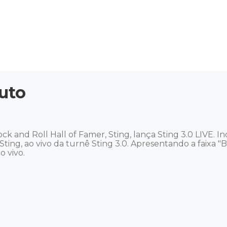
uto
d Roll Hall of Famer, Sting, lança Sting 3.0 LIVE. Inclu
ing, ao vivo da turnê Sting 3.0. Apresentando a faixa "Be
ivo.  
