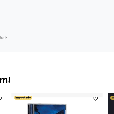
Rock
ém!
Importado
I