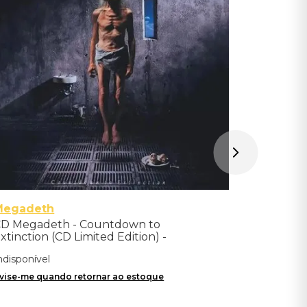
Importad
Indisponíve
Avise-me qu
Megadeth
D Megadeth - Countdown to
xtinction (CD Limited Edition) -
mportado
ndisponível
vise-me quando retornar ao estoque