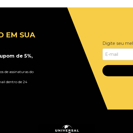
O EM SUA
Digite seu mel
upom de 5%,
s de assinaturas do
ail dentro de 24