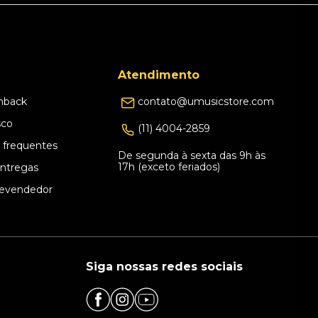
Atendimento
hback
contato@umusicstore.com
sco
(11) 4004-2859
 frequentes
De segunda à sexta das 9h às
17h (exceto feriados)
Entregas
evendedor
Siga nossas redes sociais