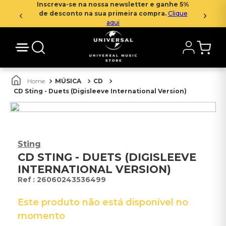
Inscreva-se na nossa newsletter e ganhe 5%
de desconto na sua primeira compra.
Clique
aqui
MÚSICA
CD
CD Sting - Duets (Digisleeve International Version)
Sting
CD STING - DUETS (DIGISLEEVE
INTERNATIONAL VERSION)
:
26060243536499
Este produto não está disponível no
momento