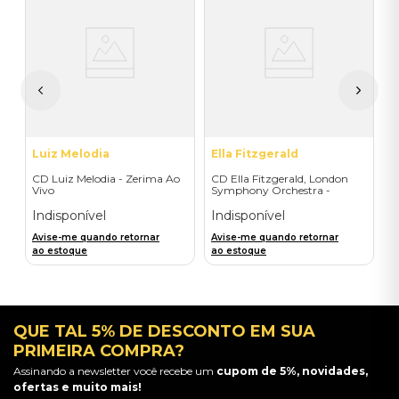
C
W
P
I
A
a
Luiz Melodia
Ella Fitzgerald
CD Luiz Melodia - Zerima Ao
CD Ella Fitzgerald, London
Vivo
Symphony Orchestra -
Someone To Watch Over Me
Indisponível
Indisponível
Avise-me quando retornar
Avise-me quando retornar
ao estoque
ao estoque
QUE TAL 5% DE DESCONTO EM SUA
PRIMEIRA COMPRA?
Assinando a newsletter você recebe um
cupom de 5%, novidades,
ofertas e muito mais!