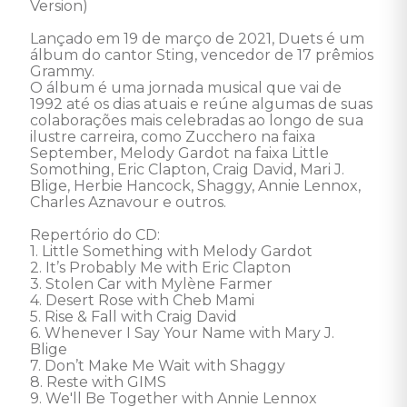
Version) 

Lançado em 19 de março de 2021, Duets é um 
álbum do cantor Sting, vencedor de 17 prêmios 
Grammy. 

O álbum é uma jornada musical que vai de 
1992 até os dias atuais e reúne algumas de suas 
colaborações mais celebradas ao longo de sua 
ilustre carreira, como Zucchero na faixa 
September, Melody Gardot na faixa Little 
Somothing, Eric Clapton, Craig David, Mari J. 
Blige, Herbie Hancock, Shaggy, Annie Lennox, 
Charles Aznavour e outros. 

Repertório do CD: 

1. Little Something with Melody Gardot 

2. It’s Probably Me with Eric Clapton 

3. Stolen Car with Mylène Farmer 

4. Desert Rose with Cheb Mami 

5. Rise & Fall with Craig David 

6. Whenever I Say Your Name with Mary J. 
Blige 

7. Don’t Make Me Wait with Shaggy  

8. Reste with GIMS 

9. We'll Be Together with Annie Lennox 
