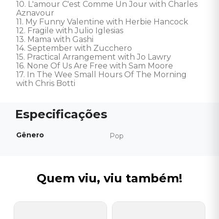
10. L'amour C'est Comme Un Jour with Charles 
Aznavour 

11. My Funny Valentine with Herbie Hancock 

12. Fragile with Julio Iglesias 

13. Mama with Gashi 

14. September with Zucchero 

15. Practical Arrangement with Jo Lawry 

16. None Of Us Are Free with Sam Moore 

17. In The Wee Small Hours Of The Morning 
with Chris Botti
Gênero
Pop
Quem viu, viu também!
J