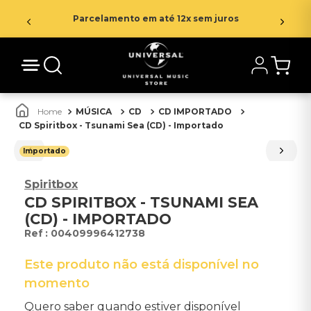
Parcelamento em até 12x sem juros
MÚSICA
CD
CD IMPORTADO
CD Spiritbox - Tsunami Sea (CD) - Importado
Importado
Spiritbox
CD SPIRITBOX - TSUNAMI SEA
(CD) - IMPORTADO
:
00409996412738
Este produto não está disponível no
momento
Quero saber quando estiver disponível