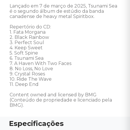
Lançado em 7 de março de 2025, Tsunami Sea 
é o segundo álbum de estúdio da banda 
canadense de heavy metal Spiritbox. 

Repertório do CD: 

1. Fata Morgana 

2. Black Rainbow 

3. Perfect Soul 

4. Keep Sweet 

5. Soft Spine 

6. Tsunami Sea 

7. A Haven With Two Faces 

8. No Loss, No Love 

9. Crystal Roses 

10. Ride The Wave 

11. Deep End 

Content owned and licensed by BMG 
(Conteúdo de propriedade e licenciado pela 
BMG).