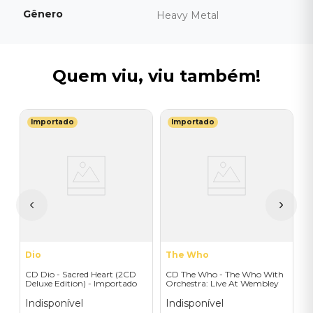
Gênero
Heavy Metal
Quem viu, viu também!
Importado
Importado
B
A
V
I
A
a
Dio
The Who
CD Dio - Sacred Heart (2CD
CD The Who - The Who With
Deluxe Edition) - Importado
Orchestra: Live At Wembley
(CD) - Importado
Indisponível
Indisponível