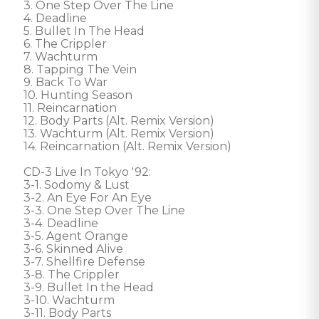
3. One Step Over The Line

4. Deadline

5. Bullet In The Head

6. The Crippler

7. Wachturm

8. Tapping The Vein

9. Back To War

10. Hunting Season

11. Reincarnation

12. Body Parts (Alt. Remix Version)

13. Wachturm (Alt. Remix Version)

14. Reincarnation (Alt. Remix Version)

CD-3 Live In Tokyo '92: 

3-1. Sodomy & Lust

3-2. An Eye For An Eye

3-3. One Step Over The Line

3-4. Deadline

3-5. Agent Orange

3-6. Skinned Alive

3-7. Shellfire Defense

3-8. The Crippler

3-9. Bullet In the Head

3-10. Wachturm

3-11. Body Parts
