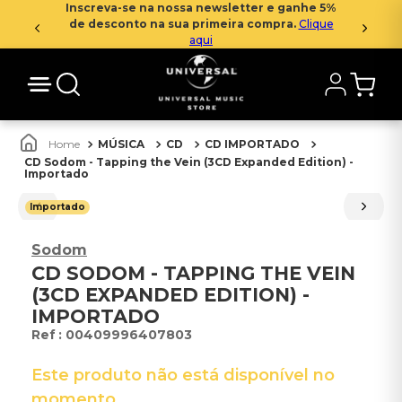
Inscreva-se na nossa newsletter e ganhe 5%
de desconto na sua primeira compra.
Clique
aqui
MÚSICA
CD
CD IMPORTADO
CD Sodom - Tapping the Vein (3CD Expanded Edition) -
Importado
Importado
Sodom
CD SODOM - TAPPING THE VEIN
(3CD EXPANDED EDITION) -
IMPORTADO
:
00409996407803
Este produto não está disponível no
momento