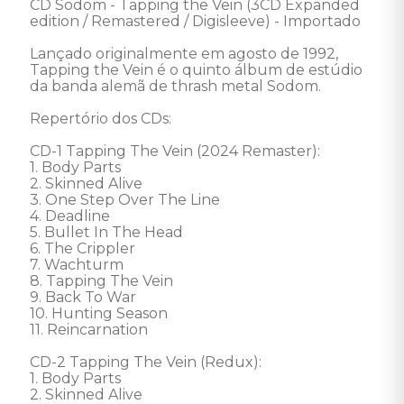
CD Sodom - Tapping the Vein (3CD Expanded 
edition / Remastered / Digisleeve) - Importado 

Lançado originalmente em agosto de 1992, 
Tapping the Vein é o quinto álbum de estúdio 
da banda alemã de thrash metal Sodom. 

Repertório dos CDs: 

CD-1 Tapping The Vein (2024 Remaster): 

1. Body Parts

2. Skinned Alive

3. One Step Over The Line

4. Deadline

5. Bullet In The Head

6. The Crippler

7. Wachturm

8. Tapping The Vein

9. Back To War

10. Hunting Season

11. Reincarnation

CD-2 Tapping The Vein (Redux): 

1. Body Parts

2. Skinned Alive
