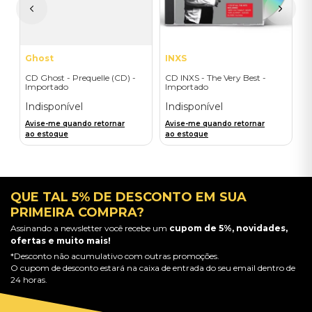
A
a
Ghost
INXS
CD Ghost - Prequelle (CD) -
CD INXS - The Very Best -
Importado
Importado
Indisponível
Indisponível
Avise-me quando retornar
Avise-me quando retornar
ao estoque
ao estoque
QUE TAL 5% DE DESCONTO EM SUA
PRIMEIRA COMPRA?
Assinando a newsletter você recebe um
cupom de 5%, novidades,
ofertas e muito mais!
*Desconto não acumulativo com outras promoções.
O cupom de desconto estará na caixa de entrada do seu email dentro de
24 horas.