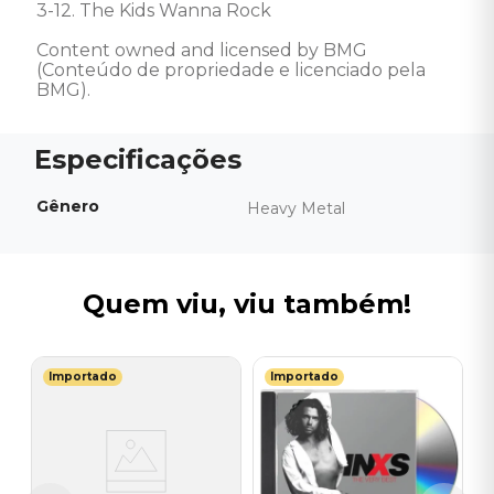
3-12. The Kids Wanna Rock 

Content owned and licensed by BMG 
(Conteúdo de propriedade e licenciado pela 
BMG).
Gênero
Heavy Metal
Quem viu, viu também!
Importado
Importado
Y
C
(
H
I