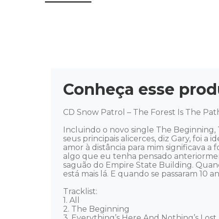
Conheça esse prod
CD Snow Patrol – The Forest Is The Path
Incluindo o novo single The Beginning, 
seus principais alicerces, diz Gary, foi 
amor à distância para mim significava a
algo que eu tenha pensado anteriorment
saguão do Empire State Building. Quand
está mais lá. E quando se passaram 10 a
Tracklist: 

1. All 

2. The Beginning 

3. Everything’s Here And Nothing’s Lost 
