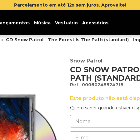
ançamentos
Música
Vestuário
Acessórios
CD Snow Patrol - The Forest Is The Path (standard) - I
Snow Patrol
CD SNOW PATROL
PATH (STANDARD
:
00060245524718
Este produto não está dis
Quero saber quando estiver disp