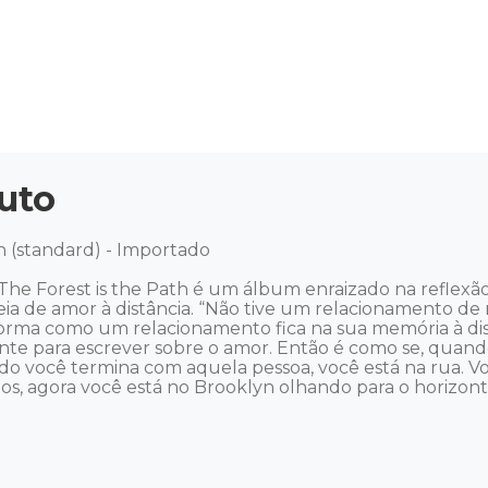
uto
 (standard) - Importado 

The Forest is the Path é um álbum enraizado na reflexão
a ideia de amor à distância. “Não tive um relacionamento d
 forma como um relacionamento fica na sua memória à distâ
e para escrever sobre o amor. Então é como se, quando
o você termina com aquela pessoa, você está na rua. Vo
nos, agora você está no Brooklyn olhando para o horizont