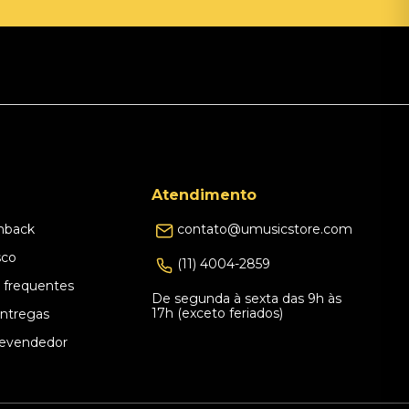
Atendimento
hback
contato@umusicstore.com
sco
(11) 4004-2859
 frequentes
De segunda à sexta das 9h às
17h (exceto feriados)
Entregas
evendedor