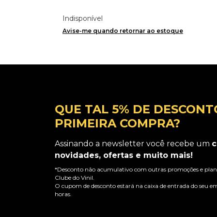
Indisponível
Avise-me quando retornar ao estoque
QUE TAL 5% DE DESCONT
PRIMEIRA COMPRA?
Assinando a newsletter você recebe um
c
novidades, ofertas e muito mais!
*Desconto não acumulativo com outras promoções e plano
Clube do Vinil.
O cupom de desconto estará na caixa de entrada do seu em
horas.