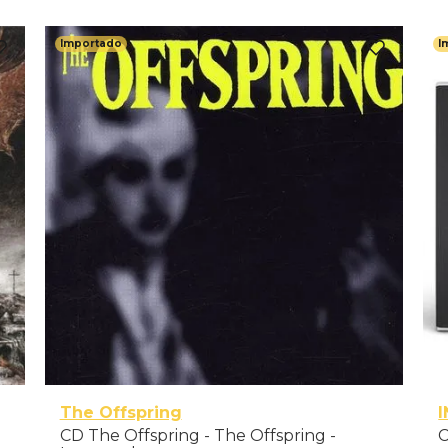
Importado
I
The Offspring
CD The Offspring - The Offspring -
C