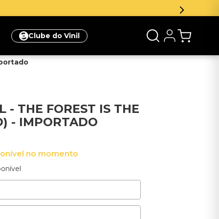
Inscreva-se na newsletter e ganhe 5
Clube do Vinil
mportado
 - THE FOREST IS THE
) - IMPORTADO
ponível no momento
onível