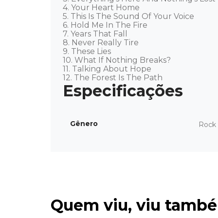
4. Your Heart Home 

5. This Is The Sound Of Your Voice 

6. Hold Me In The Fire 

7. Years That Fall 

8. Never Really Tire 

9. These Lies 

10. What If Nothing Breaks? 

11. Talking About Hope 

12. The Forest Is The Path
Gênero
Rock 
Quem viu, viu tamb