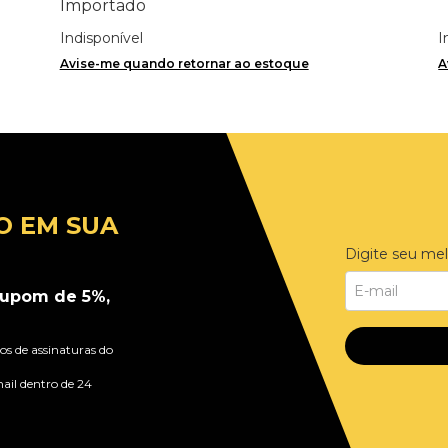
Importado
Indisponível
I
Avise-me quando retornar ao estoque
A
O EM SUA
Digite seu mel
upom de 5%,
s de assinaturas do
ail dentro de 24