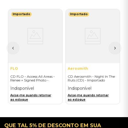
Importado
Importado
B
C
do
F
I
A
a
FLO
Aerosmith
CD FLO - Access All Areas -
CD Aerosmith - Night In The
Renee + Signed Photo -
Ruts (CD) - Importado
Importado
Indisponível
Indisponível
Avise-me quando retornar
Avise-me quando retornar
ao estoque
ao estoque
QUE TAL 5% DE DESCONTO EM SUA