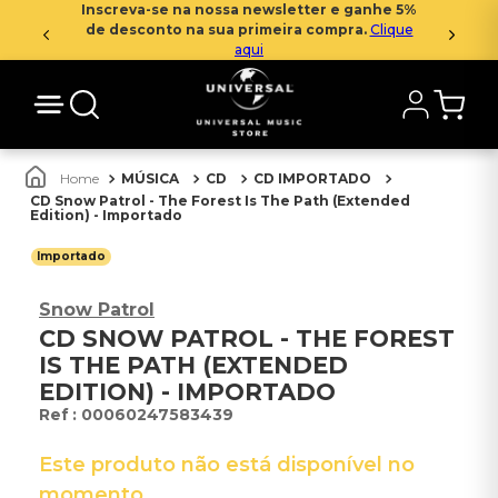
Inscreva-se na nossa newsletter e ganhe 5%
de desconto na sua primeira compra.
Clique
aqui
MÚSICA
CD
CD IMPORTADO
CD Snow Patrol - The Forest Is The Path (Extended
Edition) - Importado
Importado
Snow Patrol
CD SNOW PATROL - THE FOREST
IS THE PATH (EXTENDED
EDITION) - IMPORTADO
:
00060247583439
Este produto não está disponível no
momento