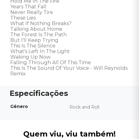
Hold Me In The Fire 

Years That Fall 

Never Really Tire 

These Lies 

What If Nothing Breaks? 

Talking About Home  

The Forest Is The Path 

But I'll Keep Trying 

This Is The Silence 

What's Left In The Light 

Waking Up Now 

Falling Through All Of This Time 

This Is The Sound Of Your Voice - Will Reynolds 
Remix
Gênero
Rock and Roll
Quem viu, viu também!