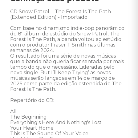
CD Snow Patrol  - The Forest Is The Path 
(Extended Edition) - Importado 

Com base no dinamismo indie-pop panorâmico 
do 8º álbum de estúdio do Snow Patrol, The 
Forest Is The Path, a banda voltou ao estúdio 
com o produtor Fraser T Smith nas últimas 
semanas de 2024. 

O resultado foi uma série de novas músicas 
que a banda não queria ficar sentada por mais 
tempo do que o necessário. Lideradas pelo 
novo single ‘But I’ll Keep Trying’ as novas 
músicas serão lançadas em 14 de março de 
2025 como parte da edição estendida de The 
Forest Is The Path.  

Repertório do CD:

All 

The Beginning 

Everything's Here And Nothing's Lost 

Your Heart Home 

This Is The Sound Of Your Voice 
