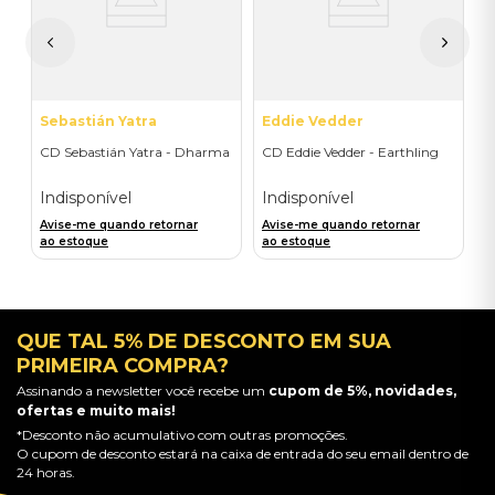
I
A
a
Sebastián Yatra
Eddie Vedder
CD Sebastián Yatra - Dharma
CD Eddie Vedder - Earthling
Indisponível
Indisponível
Avise-me quando retornar
Avise-me quando retornar
ao estoque
ao estoque
QUE TAL 5% DE DESCONTO EM SUA
PRIMEIRA COMPRA?
Assinando a newsletter você recebe um
cupom de 5%, novidades,
ofertas e muito mais!
*Desconto não acumulativo com outras promoções.
O cupom de desconto estará na caixa de entrada do seu email dentro de
24 horas.