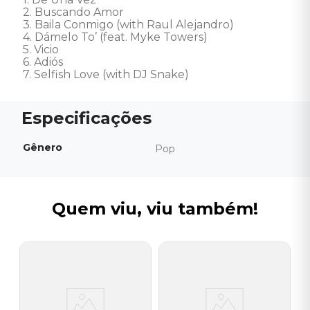
2. Buscando Amor 

3. Baila Conmigo (with Raul Alejandro) 

4. Dámelo To’ (feat. Myke Towers) 

5. Vicio 

6. Adiós 

7. Selfish Love (with DJ Snake)
Gênero
Pop
Quem viu, viu também!
N
C
V