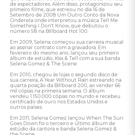
de espectadores. Além disso, protagonizou seu 
primeiro filme, que estreou no dia 16 de 
Setembro de 2008 Um Outro Conto da Nova 
Cinderela onde interpretou a música Tell Me 
Something I Don't Know, que debutou o 
número 58 na Billboard Hot 100.

Em 2009, Selena começou sua carreira musical 
ao assinar contrato com a gravadora. Em 
fevereiro do mesmo ano, lançou seu primeiro 
álbum de estúdio, Kiss & Tell com a sua banda 
Selena Gomez & The Scene.

Em 2010, chegou às lojas o segundo disco de 
sua carreira, A Year Without Rain estreando na 
quarta posição da Billboard 200, ao vender 66 
mil cópias na primeira semana. O álbum 
vendeu 1.150.000 cópias no mundo e recebeu 
certificado de ouro nos Estados Unidos e 
outros países. 

Em 2011, Selena Gomez lançou When The Sun 
Goes Down foi o terceiro e último álbum de 
estúdio da cantora e banda Selena Gomez & 
the Scene. 
