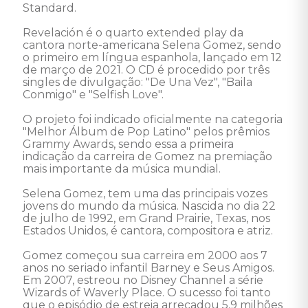
Standard. 

Revelación é o quarto extended play da 
cantora norte-americana Selena Gomez, sendo 
o primeiro em língua espanhola, lançado em 12 
de março de 2021. O CD é procedido por três 
singles de divulgação: "De Una Vez", "Baila 
Conmigo" e "Selfish Love".

O projeto foi indicado oficialmente na categoria 
"Melhor Álbum de Pop Latino" pelos prêmios 
Grammy Awards, sendo essa a primeira 
indicação da carreira de Gomez na premiação 
mais importante da música mundial.

Selena Gomez, tem uma das principais vozes 
jovens do mundo da música. Nascida no dia 22 
de julho de 1992, em Grand Prairie, Texas, nos 
Estados Unidos, é cantora, compositora e atriz.

Gomez começou sua carreira em 2000 aos 7 
anos no seriado infantil Barney e Seus Amigos. 
Em 2007, estreou no Disney Channel a série 
Wizards of Waverly Place. O sucesso foi tanto 
que o episódio de estreia arrecadou 5,9 milhões 