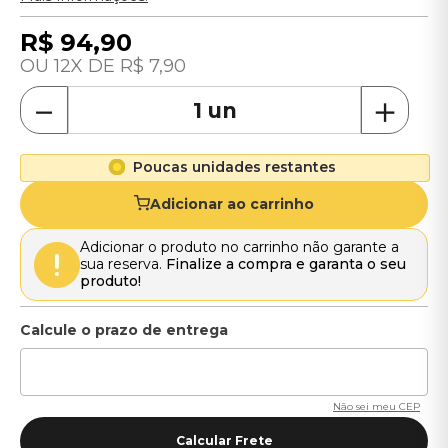
R$
94
,
90
12
R$
7
,
90
－
＋
Poucas unidades restantes
Adicionar ao carrinho
Adicionar o produto no carrinho não garante a
sua reserva.
Finalize a compra e garanta o seu
produto!
Não sei meu CEP