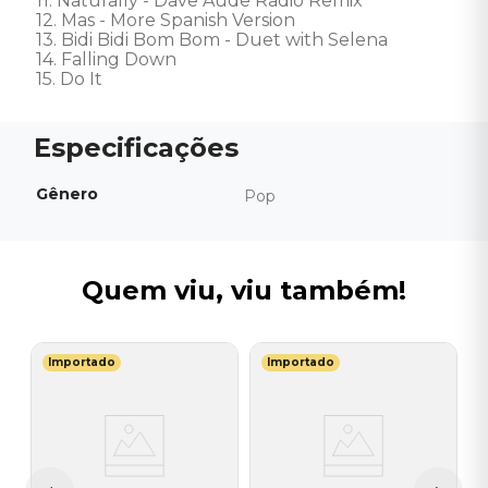
11. Naturally - Dave Aude Radio Remix 

12. Mas - More Spanish Version 

13. Bidi Bidi Bom Bom - Duet with Selena 

14. Falling Down 

15. Do It
Gênero
Pop
Quem viu, viu também!
Importado
Importado
A
C
L
I
A