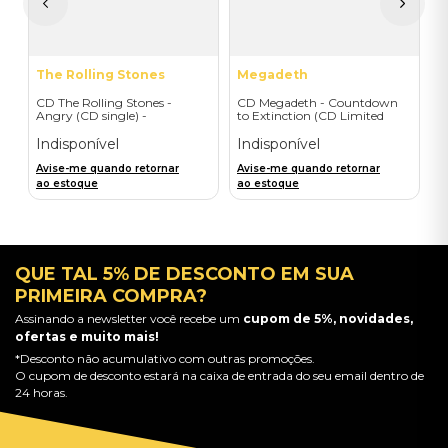
a
The Rolling Stones
Megadeth
CD The Rolling Stones -
CD Megadeth - Countdown
Angry (CD single) -
to Extinction (CD Limited
Importado
Edition) - Importado
Indisponível
Indisponível
Avise-me quando retornar
Avise-me quando retornar
ao estoque
ao estoque
QUE TAL 5% DE DESCONTO EM SUA
PRIMEIRA COMPRA?
Assinando a newsletter você recebe um
cupom de 5%, novidades,
ofertas e muito mais!
*Desconto não acumulativo com outras promoções.
O cupom de desconto estará na caixa de entrada do seu email dentro de
24 horas.