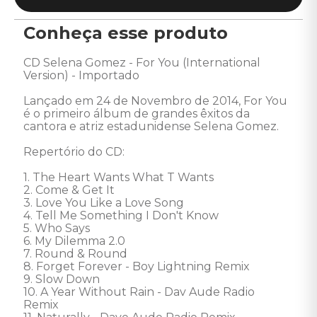
Conheça esse produto
CD Selena Gomez - For You (International 
Version) - Importado 

Lançado em 24 de Novembro de 2014, For You 
é o primeiro álbum de grandes êxitos da 
cantora e atriz estadunidense Selena Gomez. 

Repertório do CD: 

1. The Heart Wants What T Wants 

2. Come & Get It 

3. Love You Like a Love Song 

4. Tell Me Something I Don't Know 

5. Who Says 

6. My Dilemma 2.0 

7. Round & Round 

8. Forget Forever - Boy Lightning Remix 

9. Slow Down 

10. A Year Without Rain - Dav Aude Radio 
Remix 
