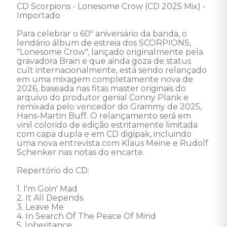
CD Scorpions - Lonesome Crow (CD 2025 Mix) - 
Importado 

Para celebrar o 60º aniversário da banda, o 
lendário álbum de estreia dos SCORPIONS, 
"Lonesome Crow", lançado originalmente pela 
gravadora Brain e que ainda goza de status 
cult internacionalmente, está sendo relançado 
em uma mixagem completamente nova de 
2026, baseada nas fitas master originais do 
arquivo do produtor genial Conny Plank e 
remixada pelo vencedor do Grammy de 2025, 
Hans-Martin Buff. O relançamento será em 
vinil colorido de edição estritamente limitada 
com capa dupla e em CD digipak, incluindo 
uma nova entrevista com Klaus Meine e Rudolf 
Schenker nas notas do encarte.

Repertório do CD:

1. I'm Goin' Mad 

2. It All Depends 

3. Leave Me 

4. In Search Of The Peace Of Mind 

5. Inheritance 
