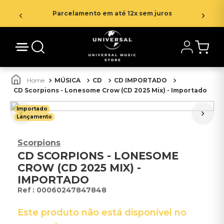
Parcelamento em até 12x sem juros
MÚSICA
CD
CD IMPORTADO
CD Scorpions - Lonesome Crow (CD 2025 Mix) - Importado
Importado
Lançamento
Scorpions
CD SCORPIONS - LONESOME
CROW (CD 2025 MIX) -
IMPORTADO
:
00060247847848
Este produto não está disponível no