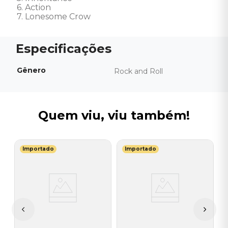
6. Action 

7. Lonesome Crow
Gênero
Rock and Roll
Quem viu, viu também!
Importado
Importado
T
C
V
I
A
a