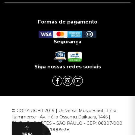
Formas de pagamento
Segurança
Siga nossas redes sociais
© COPYRIGHT 2019 | Universal Music Brasil | Infra
Commerce - Av. Hélio Ossamu Daikuara, 1445 |
EMBU DAS ARTES – SÃO PAULO - CEP: 06807-000
CNPJ: 00.952.789/0009-38