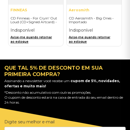
FINNEAS
Aerosmith
CD Finneas - For Cryin' Out
CD Aerosmith - Big Ones -
Loud (CD+Signed Artcard) -
Importado
Importado
Indisponível
Indisponível
Avise-me quando retornar
Avise-me quando retornar
ao estoque
ao estoque
QUE TAL 5% DE DESCONTO EM SUA
PRIMEIRA COMPRA?
Assinando a newsletter você recebe um
cupom de 5%, novidades,
ofertas e muito mais!
*Desconto não acumulativo com outras promoções.
O cupom de desconto estará na caixa de entrada do seu email dentro de
24 horas.
Digite seu melhor e-mail