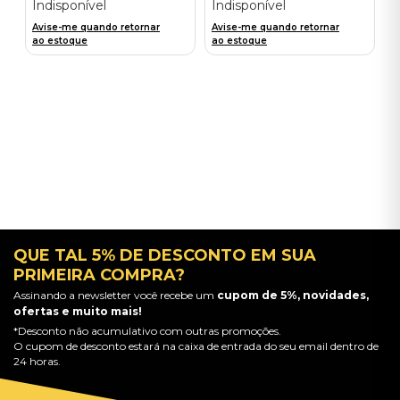
Indisponível
Indisponível
Avise-me quando retornar
Avise-me quando retornar
ao estoque
ao estoque
QUE TAL 5% DE DESCONTO EM SUA
PRIMEIRA COMPRA?
Assinando a newsletter você recebe um
cupom de 5%, novidades,
ofertas e muito mais!
*Desconto não acumulativo com outras promoções.
O cupom de desconto estará na caixa de entrada do seu email dentro de
24 horas.