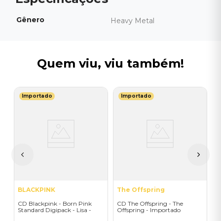
Gênero
Heavy Metal
Quem viu, viu também!
Importado
Importado
I
C
I
I
A
a
BLACKPINK
The Offspring
CD Blackpink - Born Pink
CD The Offspring - The
Standard Digipack - Lisa -
Offspring - Importado
Importado