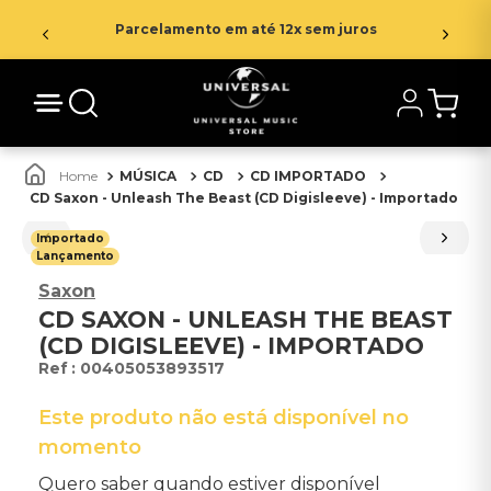
Parcelamento em até 12x sem juros
MÚSICA
CD
CD IMPORTADO
CD Saxon - Unleash The Beast (CD Digisleeve) - Importado
Importado
Lançamento
Saxon
CD SAXON - UNLEASH THE BEAST
(CD DIGISLEEVE) - IMPORTADO
:
00405053893517
Este produto não está disponível no
momento
Quero saber quando estiver disponível