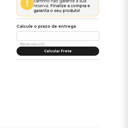
carrinho não garante a sua
reserva.
Finalize a compra e
garanta o seu produto!
Não sei meu CEP