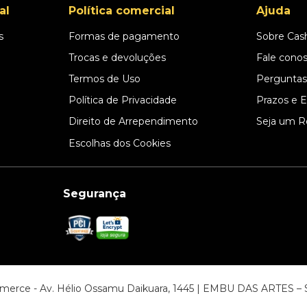
al
Política comercial
Ajuda
s
Formas de pagamento
Sobre Cas
l
Trocas e devoluções
Fale cono
Termos de Uso
Perguntas
Política de Privacidade
Prazos e 
Direito de Arrependimento
Seja um R
Escolhas dos Cookies
Segurança
ommerce - Av. Hélio Ossamu Daikuara, 1445 | EMBU DAS ARTES 