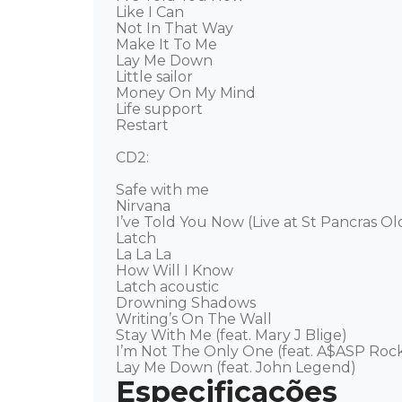
Like I Can 

Not In That Way 

Make It To Me 

Lay Me Down 

Little sailor 

Money On My Mind 

Life support 

Restart

CD2: 

Safe with me 

Nirvana 

I’ve Told You Now (Live at St Pancras Ol
Latch 

La La La 

How Will I Know 

Latch acoustic 

Drowning Shadows 

Writing’s On The Wall 

Stay With Me (feat. Mary J Blige) 

I’m Not The Only One (feat. A$ASP Rocky
Lay Me Down (feat. John Legend)