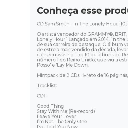
Conheça esse prod
CD Sam Smith - In The Lonely Hour (10t
O artista vencedor do GRAMMY®, BRIT, 
Lonely Hour’. Lançado em 2014, ‘In the 
de sua carreira de destaque. O álbum v
de estreia mais vendido da década, le
consecutivas no Top 10 de álbuns do Rei
número 1 do Reino Unido, que viu a estr
Posso' e 'Lay Me Down'.  

Mintpack de 2 CDs, livreto de 16 páginas, 
Tracklist:

CD1: 

Good Thing 

Stay With Me (Re-record) 

Leave Your Lover 

I’m Not The Only One 

I’ve Told You Now 
