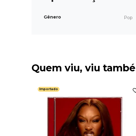
Gênero
Pop
Quem viu, viu tamb
Importado
 Forgets