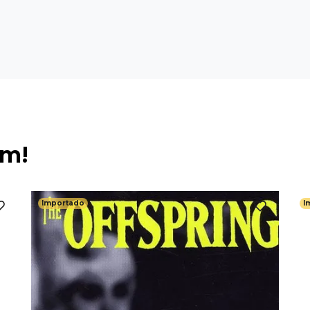
ém!
Importado
I