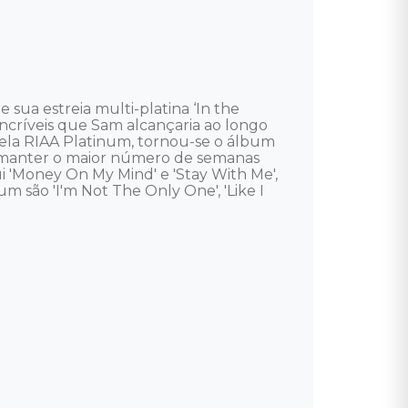
a estreia multi-platina ‘In the 
incríveis que Sam alcançaria ao longo 
ela RIAA Platinum, tornou-se o álbum 
 manter o maior número de semanas 
i 'Money On My Mind' e 'Stay With Me', 
 são 'I'm Not The Only One', 'Like I 