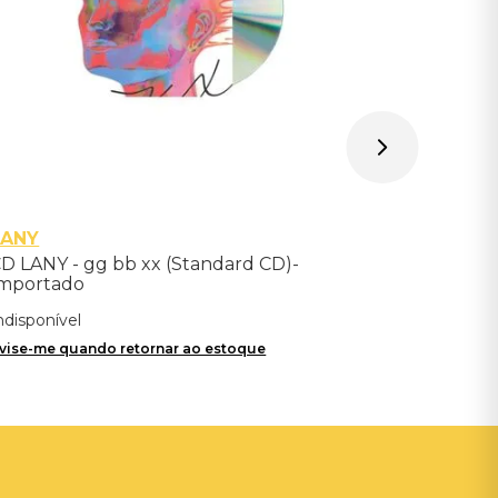
LANY
D LANY - gg bb xx (Standard CD)-
mportado
ndisponível
vise-me quando retornar ao estoque