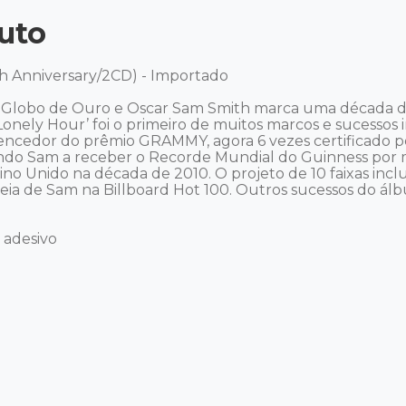
uto
h Anniversary/2CD) - Importado 

Globo de Ouro e Oscar Sam Smith marca uma década de su
Lonely Hour’ foi o primeiro de muitos marcos e sucessos 
encedor do prêmio GRAMMY, agora 6 vezes certificado p
vando Sam a receber o Recorde Mundial do Guinness por
no Unido na década de 2010. O projeto de 10 faixas inclu
eia de Sam na Billboard Hot 100. Outros sucessos do álbum
adesivo 
