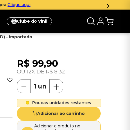
mpra
Clique aqui
Clube do Vinil
D) - Importado
R$
99
,
90
12
R$
8
,
32
－
＋
Poucas unidades restantes
Adicionar ao carrinho
Adicionar o produto no