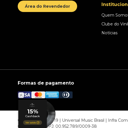
Institucion
Área do Revendedor
Quem Somo
Clube do Vini
Notícias
Formas de pagamento
© COPYRIGHT 2019 | Universal Music Brasil | Infra C
06807-000 CNPJ: 00.952.789/0009-38