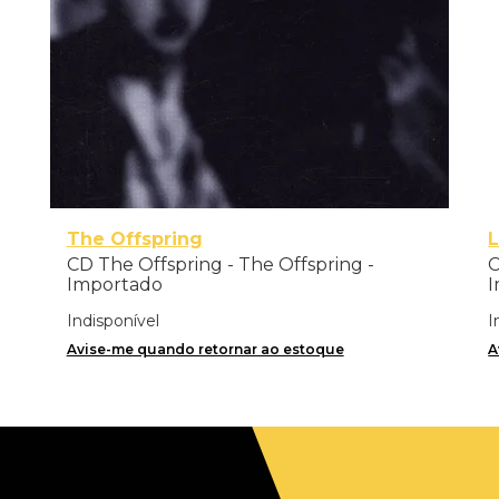
The Offspring
CD The Offspring - The Offspring -
C
Importado
I
Indisponível
I
Avise-me quando retornar ao estoque
A