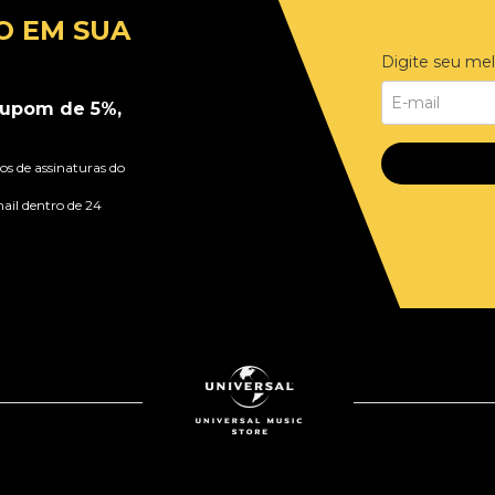
O EM SUA
Digite seu mel
upom de 5%,
s de assinaturas do
ail dentro de 24