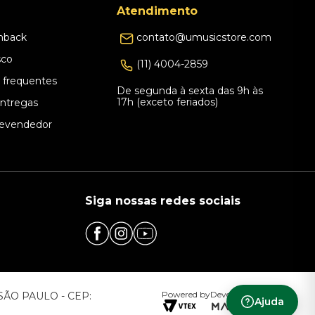
Atendimento
hback
contato@umusicstore.com
sco
(11) 4004-2859
 frequentes
De segunda à sexta das 9h às
17h (exceto feriados)
Entregas
evendedor
Siga nossas redes sociais
Powered by
Developed by
– SÃO PAULO - CEP:
Ajuda