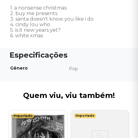
1. a nonsense christmas

2. buy me presents

3. santa doesn't know you like i do

4. cindy lou who

5. is it new years yet?

6. white xmas
Gênero
Pop
Quem viu, viu também!
Importado
Importado
D
C
D