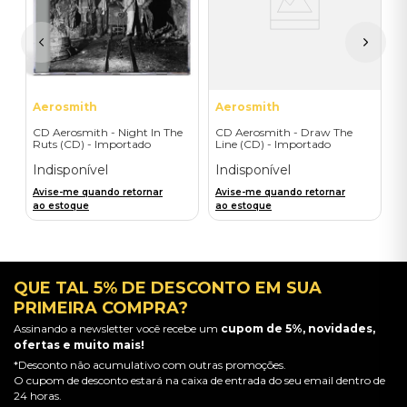
I
A
a
Aerosmith
Aerosmith
CD Aerosmith - Night In The
CD Aerosmith - Draw The
Ruts (CD) - Importado
Line (CD) - Importado
Indisponível
Indisponível
Avise-me quando retornar
Avise-me quando retornar
ao estoque
ao estoque
QUE TAL 5% DE DESCONTO EM SUA
PRIMEIRA COMPRA?
Assinando a newsletter você recebe um
cupom de 5%, novidades,
ofertas e muito mais!
*Desconto não acumulativo com outras promoções.
O cupom de desconto estará na caixa de entrada do seu email dentro de
24 horas.