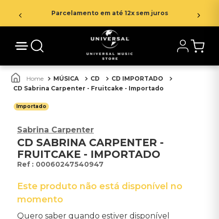
Parcelamento em até 12x sem juros
MÚSICA
CD
CD IMPORTADO
CD Sabrina Carpenter - Fruitcake - Importado
Importado
Sabrina Carpenter
CD SABRINA CARPENTER -
FRUITCAKE - IMPORTADO
:
00060247540947
Este produto não está disponível no
momento
Quero saber quando estiver disponível