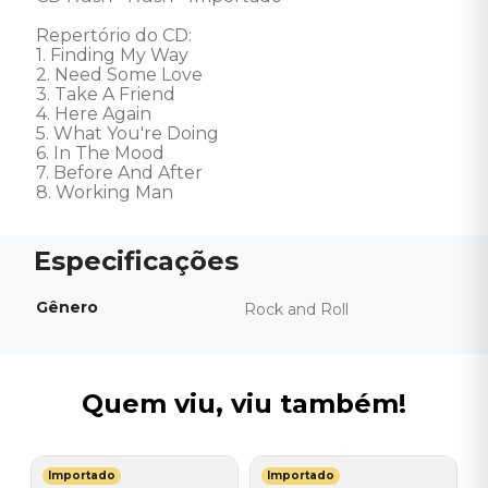
Repertório do CD: 

1. Finding My Way 

2. Need Some Love 

3. Take A Friend 

4. Here Again 

5. What You're Doing 

6. In The Mood 

7. Before And After 

8. Working Man
Gênero
Rock and Roll
Quem viu, viu também!
Importado
Importado