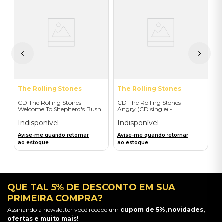
T
C
O
(
I
A
a
The Rolling Stones
The Rolling Stones
CD The Rolling Stones -
CD The Rolling Stones -
Welcome To Shepherd's Bush
Angry (CD single) -
(2CD) - Importado
Importado
Indisponível
Indisponível
Avise-me quando retornar
Avise-me quando retornar
ao estoque
ao estoque
QUE TAL 5% DE DESCONTO EM SUA
PRIMEIRA COMPRA?
Assinando a newsletter você recebe um
cupom de 5%, novidades,
ofertas e muito mais!