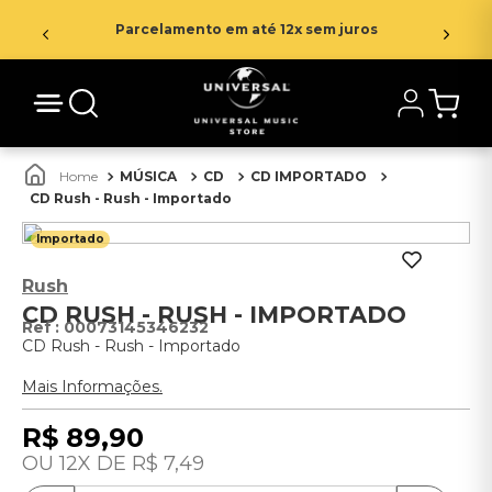
Parcelamento em até 12x sem juros
MÚSICA
CD
CD IMPORTADO
CD Rush - Rush - Importado
Importado
Rush
CD RUSH - RUSH - IMPORTADO
:
00073145346232
CD Rush - Rush - Importado
Mais Informações.
R$
89
,
90
12
R$
7
,
49