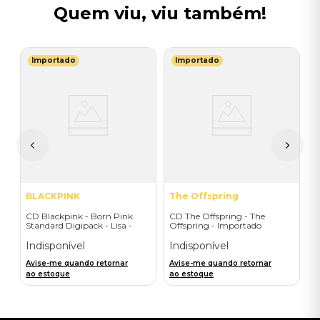
Quem viu, viu também!
Importado
Importado
I
-
C
I
I
A
a
BLACKPINK
The Offspring
CD Blackpink - Born Pink
CD The Offspring - The
Standard Digipack - Lisa -
Offspring - Importado
Importado
Indisponível
Indisponível
Avise-me quando retornar
Avise-me quando retornar
ao estoque
ao estoque