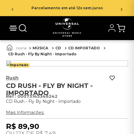
Parcelamento em até 12x sem juros
MÚSICA
CD
CD IMPORTADO
CD Rush - Fly By Night - Importado
Importado
Rush
CD RUSH - FLY BY NIGHT -
IMPORTADO
:
00073145346242
CD Rush - Fly By Night - Importado
Mais Informações.
R$
89
,
90
12
R$
7
,
49