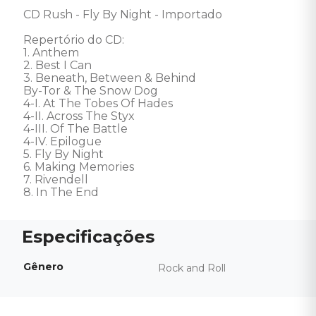
CD Rush - Fly By Night - Importado 

Repertório do CD: 

1. Anthem 

2. Best I Can 

3. Beneath, Between & Behind 

By-Tor & The Snow Dog 

4-I. At The Tobes Of Hades

4-II. Across The Styx

4-III. Of The Battle

4-IV. Epilogue

5. Fly By Night 

6. Making Memories 

7. Rivendell 

8. In The End
Gênero
Rock and Roll