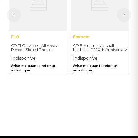
I
A
a
FLO
Eminem
CD FLO - Access All Areas -
CD Eminem - Marshall
Renee + Signed Photo -
Mathers LP2 10th Anniversary
Importado
(2CD) - Importado
Indisponível
Indisponível
Avise-me quando retornar
Avise-me quando retornar
ao estoque
ao estoque