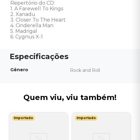
Repertório do CD:

1. A Farewell To Kings 

2. Xanadu 

3. Closer To The Heart 

4. Cinderella Man 

5. Madrigal 

6. Cygnus X-1
Gênero
Rock and Roll
Quem viu, viu também!
Importado
Importado
D
C
D