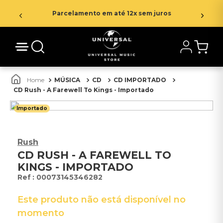
Parcelamento em até 12x sem juros
MÚSICA
CD
CD IMPORTADO
CD Rush - A Farewell To Kings - Importado
Importado
Rush
CD RUSH - A FAREWELL TO
KINGS - IMPORTADO
:
00073145346282
Este produto não está disponível no
momento