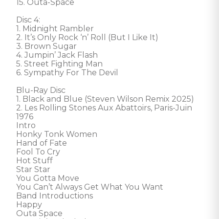
15. Outa-Space

Disc 4:

1. Midnight Rambler

2. It’s Only Rock ‘n’ Roll (But I Like It)

3. Brown Sugar

4. Jumpin’ Jack Flash

5. Street Fighting Man

6. Sympathy For The Devil

Blu-Ray Disc

1. Black and Blue (Steven Wilson Remix 2025)

2. Les Rolling Stones Aux Abattoirs, Paris-Juin 
1976

Intro

Honky Tonk Women

Hand of Fate

Fool To Cry

Hot Stuff

Star Star

You Gotta Move

You Can’t Always Get What You Want

Band Introductions

Happy

Outa Space
