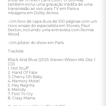
show de 1976 em Earls Court. O Blu-Ray 
também inclui uma gravação inédita de uma 
transmissão ao vivo para TV em Paris e 
mixagens em Dolby Atmos. 

• Um livro de capa dura de 100 páginas com um 
novo ensaio do especialista em Stones, Paul 
Sexton, incluindo uma entrevista com Ronnie 
Wood.  

• Um pôster do show em Paris.  

Tracklist:

Black And Blue (2025 Steven Wilson Mix Disc 1 
CD)

1. Hot Stuff

2. Hand Of Fate

3. Cherry Oh Baby

4. Memory Motel

5. Hey Negrita

6. Melody

7. Fool To Cry

8. Crazy Mama
