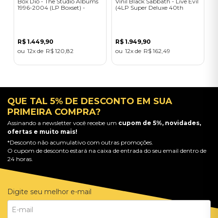
Box Dio - The Studio Albums
Vinil Black Sabbath - Live Evil
1996-2004 (LP Boxset) -
(4LP Super Deluxe 40th
Importado
Anniversary Edition) -
Importado
R$
1
.
449
,
90
R$
1
.
949
,
90
12
R$
120
,
82
12
R$
162
,
49
QUE TAL 5% DE DESCONTO EM SUA
PRIMEIRA COMPRA?
Assinando a newsletter você recebe um
cupom de 5%, novidades,
ofertas e muito mais!
*Desconto não acumulativo com outras promoções.
O cupom de desconto estará na caixa de entrada do seu email dentro de
24 horas.
Digite seu melhor e-mail