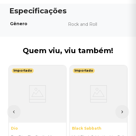
Gênero
Rock and Roll
Quem viu, viu também!
Importado
Importado
U
B
D
2
D
R
Dio
Black Sabbath