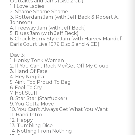
Outtakes and Jams (Disc 2 CD)

1. I Love Ladies

2. Shame Shame Shame

3. Rotterdam Jam (with Jeff Beck & Robert A. 
Johnson)

4. Freeway Jam (with Jeff Beck)

5. Blues Jam (with Jeff Beck)

6. Chuck Berry Style Jam (with Harvey Mandel)

Earls Court Live 1976 Disc 3 and 4 CD)

Disc 3:

1. Honky Tonk Women

2. If You Can’t Rock Me/Get Off My Cloud

3. Hand Of Fate

4. Hey Negrita

5. Ain’t Too Proud To Beg

6. Fool To Cry

7. Hot Stuff

8. Star Star (Starfucker)

9. You Gotta Move

10. You Can’t Always Get What You Want

11. Band Intro

12. Happy

13. Tumbling Dice

14. Nothing From Nothing
