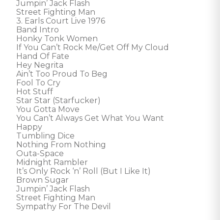
Jumpin’ Jack Flash

Street Fighting Man

3. Earls Court Live 1976

Band Intro

Honky Tonk Women

If You Can’t Rock Me/Get Off My Cloud

Hand Of Fate

Hey Negrita

Ain’t Too Proud To Beg

Fool To Cry

Hot Stuff

Star Star (Starfucker)

You Gotta Move

You Can’t Always Get What You Want

Happy

Tumbling Dice

Nothing From Nothing

Outa-Space

Midnight Rambler

It’s Only Rock ‘n’ Roll (But I Like It)

Brown Sugar

Jumpin’ Jack Flash

Street Fighting Man

Sympathy For The Devil