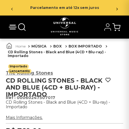
Parcelamento em até 12x sem juros
MÚSICA
BOX
BOX IMPORTADO
CD Rolling Stones - Black and Blue (4CD + Blu-ray) -
Importado
Importado
Lançamento
The Rolling Stones
CD ROLLING STONES - BLACK
AND BLUE (4CD + BLU-RAY) -
IMPORTADO
:
00060247507017
CD Rolling Stones - Black and Blue (4CD + Blu-ray) -
Importado
Mais Informações.