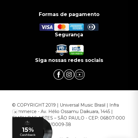
Formas de pagamento
Segurança
Siga nossas redes sociais
© COPYRIGHT 2019 | Universal Music Brasil | Infra
Commerce - Av. Hélio Ossamu Daikuara, 1445 |
EMBU DAS ARTES – SÃO PAULO - CEP: 06807-000
CNPJ: 00.952.789/0009-38