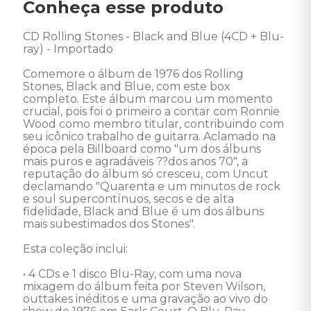
Conheça esse produto
CD Rolling Stones - Black and Blue (4CD + Blu-
ray) - Importado 

Comemore o álbum de 1976 dos Rolling 
Stones, Black and Blue, com este box 
completo. Este álbum marcou um momento 
crucial, pois foi o primeiro a contar com Ronnie 
Wood como membro titular, contribuindo com 
seu icônico trabalho de guitarra. Aclamado na 
época pela Billboard como "um dos álbuns 
mais puros e agradáveis ??dos anos 70", a 
reputação do álbum só cresceu, com Uncut 
declamando "Quarenta e um minutos de rock 
e soul supercontínuos, secos e de alta 
fidelidade, Black and Blue é um dos álbuns 
mais subestimados dos Stones". 

Esta coleção inclui: 

• 4 CDs e 1 disco Blu-Ray, com uma nova 
mixagem do álbum feita por Steven Wilson, 
outtakes inéditos e uma gravação ao vivo do 