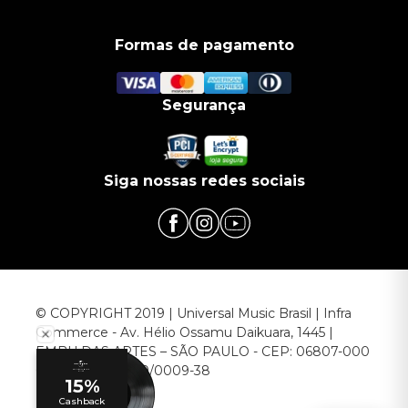
Formas de pagamento
Segurança
Siga nossas redes sociais
© COPYRIGHT 2019 | Universal Music Brasil | Infra
Commerce - Av. Hélio Ossamu Daikuara, 1445 |
EMBU DAS ARTES – SÃO PAULO - CEP: 06807-000
CNPJ: 00.952.789/0009-38