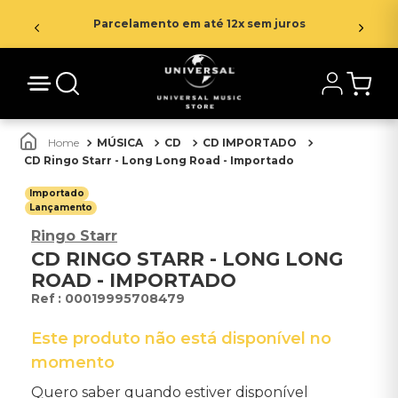
Parcelamento em até 12x sem juros
MÚSICA
CD
CD IMPORTADO
CD Ringo Starr - Long Long Road - Importado
Importado
Lançamento
Ringo Starr
CD RINGO STARR - LONG LONG
ROAD - IMPORTADO
:
00019995708479
Este produto não está disponível no
momento
Quero saber quando estiver disponível