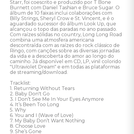
Starr, foi coescrito e produzido por T Bone 
Burnett com Daniel Tashian e Bruce Sugar. O 
álbum de 10 faixas inclui colaborações com 
Billy Strings, Sheryl Crow e St. Vincent, e é o 
aguardado sucessor do álbum Look Up, que 
alcançou o topo das paradas no ano passado. 
Com raízes sólidas no country, Long Long Road 
combina uma atmosfera americana 
descontraída com as raízes do rock clássico de 
Ringo, com canções sobre as diversas jornadas 
da vida e a descoberta do amor ao longo do 
caminho. Já disponível em CD, LP, vinil colorido 
"Ultraviolet Dream" e em todas as plataformas 
de streaming/download.

Tracklist: 

1. Returning Without Tears 

2. Baby Don't Go 

3. I Don’t See Me In Your Eyes Anymore 

4. It’s Been Too Long 

5. Why 

6. You and I (Wave of Love) 

7. My Baby Don’t Want Nothing 

8. Choose Love 

9. She’s Gone 
