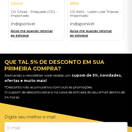
Ghost
INXS
CD Ghost - Prequelle (CD) -
CD INXS - Listen Like Thieves -
Importado
Importado
Indisponível
Indisponível
Avise-me quando retornar
Avise-me quando retornar
ao estoque
ao estoque
QUE TAL 5% DE DESCONTO EM SUA
PRIMEIRA COMPRA?
Assinando a newsletter você recebe um
cupom de 5%, novidades,
ofertas e muito mais!
*Desconto não acumulativo com outras promoções.
O cupom de desconto estará na caixa de entrada do seu email dentro de
24 horas.
Digite seu melhor e-mail