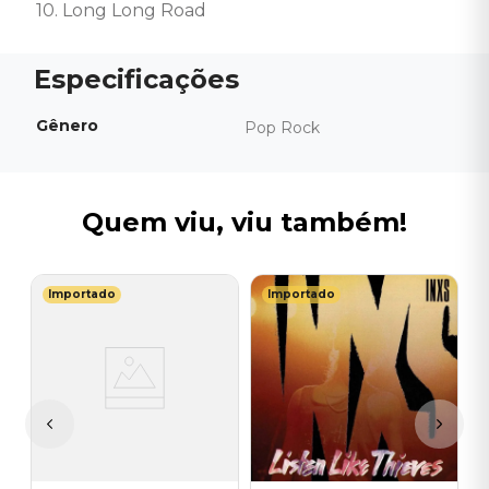
10. Long Long Road
Gênero
Pop Rock
Quem viu, viu também!
Importado
Importado
Y
C
(
H
I
A
a