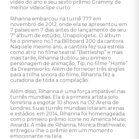
vídeo do ano e seu sexto prêmio Grammy de 
melhor videoclipe curto. 

Rihanna embarcou na turnê 777 em 
novembro de 2012, onde ela se apresentou em 
7 países em 7 dias antes do lançamento de seu 
7º álbum de estúdio, Unapologetic. O álbum 
foi o primeiro no.1 na Billboard 200 da cantora. 
Naquele mesmo ano, a cantora fez sua estreia 
como atriz no filme teatral “Battleship” e mais 
mais tarde, Rihanna dublou seu primeiro 
personagem de animação, Tip, no filme “Home” 
da Dreamworks. Além de fornecer três singles 
para a trilha sonora do filme, Rihanna fez a 
curadoria de toda a compilação. 

Além disso, Rihanna é uma força imparável nas 
turnês mundiais. Ela é a primeira artista solo 
feminina a esgotar 10 shows na O2 Arena de 
Londres. Suas turnês mundiais lotaram arenas 
e estádios. em 2014, Rihanna foi homenageada 
com o primeiro prêmio ícone no America Music 
Awards. A mãe de Rihanna, Monica Braithwaite, 
entregou-lhe o prêmio em um momento 
emocionante na tela. 
