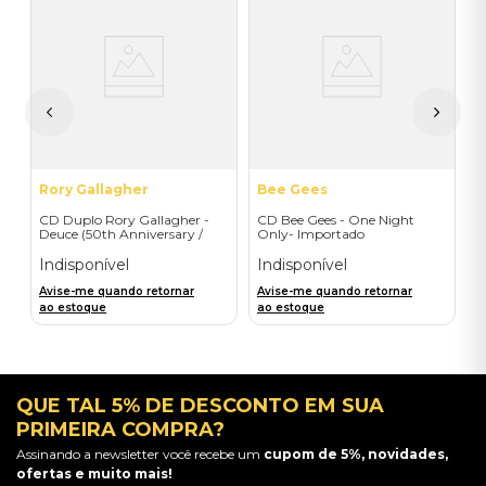
C
F
I
I
A
a
Rory Gallagher
Bee Gees
CD Duplo Rory Gallagher -
CD Bee Gees - One Night
Deuce (50th Anniversary /
Only- Importado
2CD) - Importado
Indisponível
Indisponível
Avise-me quando retornar
Avise-me quando retornar
ao estoque
ao estoque
QUE TAL 5% DE DESCONTO EM SUA
PRIMEIRA COMPRA?
Assinando a newsletter você recebe um
cupom de 5%, novidades,
ofertas e muito mais!