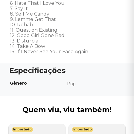
6. Hate That I Love You 

7. Say It 

8. Sell Me Candy 

9. Lemme Get That 

10. Rehab 

11. Question Existing 

12. Good Girl Gone Bad 

13. Disturbia 

14. Take A Bow 

15. If I Never See Your Face Again
Gênero
Pop
Quem viu, viu também!
Importado
Importado
S