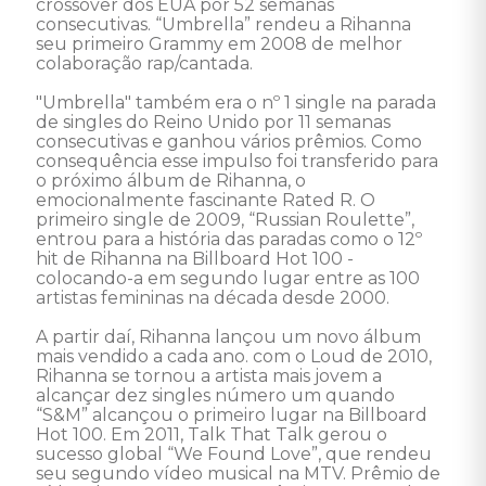
crossover dos EUA por 52 semanas 
consecutivas. “Umbrella” rendeu a Rihanna 
seu primeiro Grammy em 2008 de melhor 
colaboração rap/cantada. 

"Umbrella" também era o nº 1 single na parada 
de singles do Reino Unido por 11 semanas 
consecutivas e ganhou vários prêmios. Como 
consequência esse impulso foi transferido para 
o próximo álbum de Rihanna, o 
emocionalmente fascinante Rated R. O 
primeiro single de 2009, “Russian Roulette”, 
entrou para a história das paradas como o 12º 
hit de Rihanna na Billboard Hot 100 - 
colocando-a em segundo lugar entre as 100 
artistas femininas na década desde 2000. 

A partir daí, Rihanna lançou um novo álbum 
mais vendido a cada ano. com o Loud de 2010, 
Rihanna se tornou a artista mais jovem a 
alcançar dez singles número um quando 
“S&M” alcançou o primeiro lugar na Billboard 
Hot 100. Em 2011, Talk That Talk gerou o 
sucesso global “We Found Love”, que rendeu 
seu segundo vídeo musical na MTV. Prêmio de 