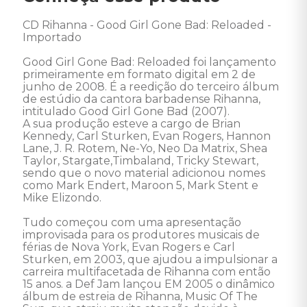
CD Rihanna - Good Girl Gone Bad: Reloaded - 
Importado 

Good Girl Gone Bad: Reloaded foi lançamento 
primeiramente em formato digital em 2 de 
junho de 2008. É a reedição do terceiro álbum 
de estúdio da cantora barbadense Rihanna, 
intitulado Good Girl Gone Bad (2007). 

A sua produção esteve a cargo de Brian 
Kennedy, Carl Sturken, Evan Rogers, Hannon 
Lane, J. R. Rotem, Ne-Yo, Neo Da Matrix, Shea 
Taylor, Stargate,Timbaland, Tricky Stewart, 
sendo que o novo material adicionou nomes 
como Mark Endert, Maroon 5, Mark Stent e 
Mike Elizondo. 

Tudo começou com uma apresentação 
improvisada para os produtores musicais de 
férias de Nova York, Evan Rogers e Carl 
Sturken, em 2003, que ajudou a impulsionar a 
carreira multifacetada de Rihanna com então 
15 anos. a Def Jam lançou EM 2005 o dinâmico 
álbum de estreia de Rihanna, Music Of The 