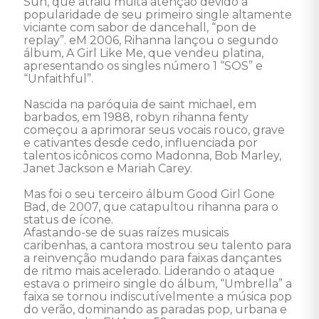
Sun, que atraiu muita atenção devido à 
popularidade de seu primeiro single altamente 
viciante com sabor de dancehall, “pon de 
replay”. eM 2006, Rihanna lançou o segundo 
álbum, A Girl Like Me, que vendeu platina, 
apresentando os singles número 1 “SOS” e 
“Unfaithful”. 

Nascida na paróquia de saint michael, em 
barbados, em 1988, robyn rihanna fenty 
começou a aprimorar seus vocais rouco, grave 
e cativantes desde cedo, influenciada por 
talentos icônicos como Madonna, Bob Marley, 
Janet Jackson e Mariah Carey. 

Mas foi o seu terceiro álbum Good Girl Gone 
Bad, de 2007, que catapultou rihanna para o 
status de ícone. 

Afastando-se de suas raízes musicais 
caribenhas, a cantora mostrou seu talento para 
a reinvenção mudando para faixas dançantes 
de ritmo mais acelerado. Liderando o ataque 
estava o primeiro single do álbum, “Umbrella” a 
faixa se tornou indiscutívelmente a música pop 
do verão, dominando as paradas pop, urbana e 