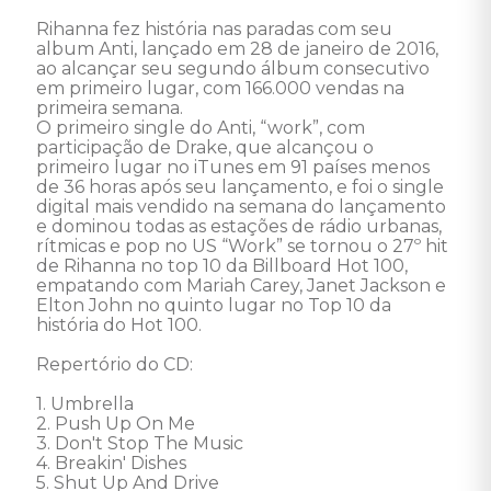
Rihanna fez história nas paradas com seu 
album Anti, lançado em 28 de janeiro de 2016, 
ao alcançar seu segundo álbum consecutivo 
em primeiro lugar, com 166.000 vendas na 
primeira semana. 

O primeiro single do Anti, “work”, com 
participação de Drake, que alcançou o 
primeiro lugar no iTunes em 91 países menos 
de 36 horas após seu lançamento, e foi o single 
digital mais vendido na semana do lançamento 
e dominou todas as estações de rádio urbanas, 
rítmicas e pop no US “Work” se tornou o 27º hit 
de Rihanna no top 10 da Billboard Hot 100, 
empatando com Mariah Carey, Janet Jackson e 
Elton John no quinto lugar no Top 10 da 
história do Hot 100. 

Repertório do CD: 

1. Umbrella 

2. Push Up On Me 

3. Don't Stop The Music 

4. Breakin' Dishes 

5. Shut Up And Drive 
