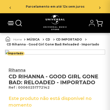
Parcelamento em até 12x sem juros
MÚSICA
CD
CD IMPORTADO
CD Rihanna - Good Girl Gone Bad: Reloaded - Importado
Importado
Rihanna
CD RIHANNA - GOOD GIRL GONE
BAD: RELOADED - IMPORTADO
:
00060251772142
Este produto não está disponível no
momento