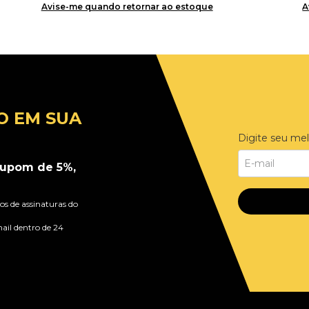
Avise-me quando retornar ao estoque
A
O EM SUA
Digite seu mel
upom de 5%,
s de assinaturas do
ail dentro de 24