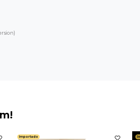
rsion)
ém!
Importado
I