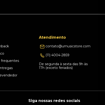
Atendimento
hback
contato@umusicstore.com
sco
(11) 4004-2859
 frequentes
De segunda à sexta das 9h às
17h (exceto feriados)
Entregas
evendedor
Siga nossas redes sociais