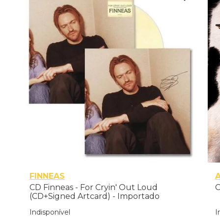
FINNEAS
CD Finneas - For Cryin' Out Loud
C
(CD+Signed Artcard) - Importado
Indisponível
I