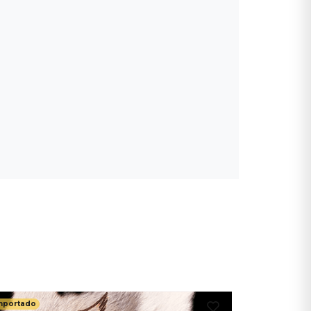
mportado
Importado