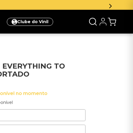
Clube do Vinil
- EVERYTHING TO
PORTADO
ponível no momento
onível