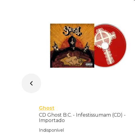
-
Ghost
CD Ghost B.C. - Infestissumam (CD) -
Importado
Indisponível