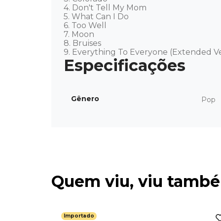
4. Don't Tell My Mom 

5. What Can I Do 

6. Too Well 

7. Moon 

8. Bruises 

9. Everything To Everyone (Extended Ve
Gênero
Pop
Quem viu, viu tamb
Importado