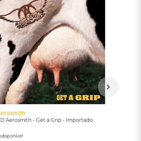
Aerosmi
CD Aerosm
Indisponíve
Avise-me qu
Aerosmith
D Aerosmith - Get a Grip - Importado
ndisponível