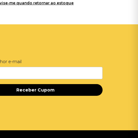
vise-me quando retornar ao estoque
hor e-mail
Receber Cupom