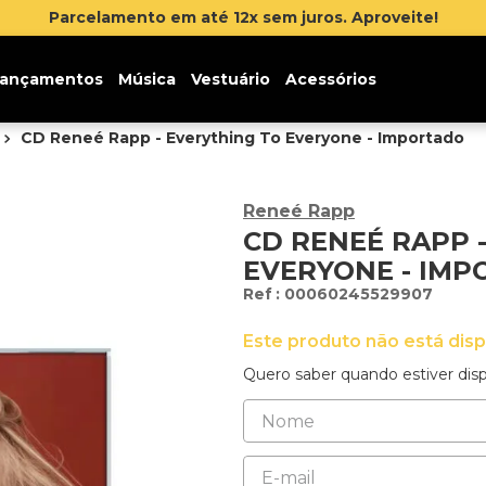
Parcelamento em até 12x sem juros. Aproveite!
ançamentos
Música
Vestuário
Acessórios
CD Reneé Rapp - Everything To Everyone - Importado
Reneé Rapp
CD RENEÉ RAPP 
EVERYONE - IM
:
00060245529907
Este produto não está dis
Quero saber quando estiver disp