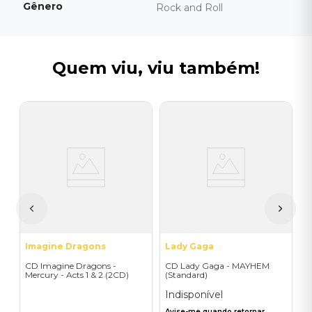
Gênero
Rock and Roll
Quem viu, viu também!
J
C
I
A
a
Imagine Dragons
Lady Gaga
CD Imagine Dragons -
CD Lady Gaga - MAYHEM
Mercury - Acts 1 & 2 (2CD)
(Standard)
Indisponível
Avise-me quando retornar