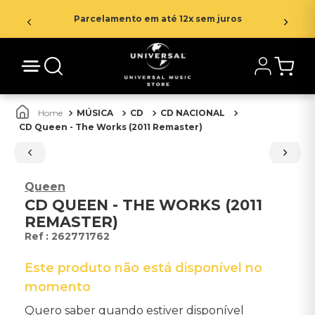
Parcelamento em até 12x sem juros
MÚSICA
CD
CD NACIONAL
CD Queen - The Works (2011 Remaster)
Queen
CD QUEEN - THE WORKS (2011
REMASTER)
:
262771762
Este produto não está disponível no
momento
Quero saber quando estiver disponível