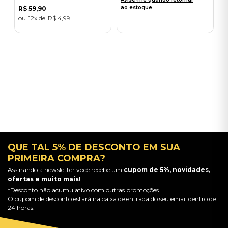
ao estoque
R$
59
,
90
12
R$
4
,
99
QUE TAL 5% DE DESCONTO EM SUA
PRIMEIRA COMPRA?
Assinando a newsletter você recebe um
cupom de 5%, novidades,
ofertas e muito mais!
*Desconto não acumulativo com outras promoções.
O cupom de desconto estará na caixa de entrada do seu email dentro de
24 horas.