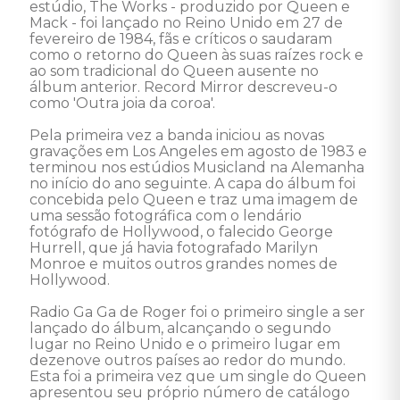
estúdio, The Works - produzido por Queen e 
Mack - foi lançado no Reino Unido em 27 de 
fevereiro de 1984, fãs e críticos o saudaram 
como o retorno do Queen às suas raízes rock e 
ao som tradicional do Queen ausente no 
álbum anterior. Record Mirror descreveu-o 
como 'Outra joia da coroa'. 

Pela primeira vez a banda iniciou as novas 
gravações em Los Angeles em agosto de 1983 e 
terminou nos estúdios Musicland na Alemanha 
no início do ano seguinte. A capa do álbum foi 
concebida pelo Queen e traz uma imagem de 
uma sessão fotográfica com o lendário 
fotógrafo de Hollywood, o falecido George 
Hurrell, que já havia fotografado Marilyn 
Monroe e muitos outros grandes nomes de 
Hollywood. 

Radio Ga Ga de Roger foi o primeiro single a ser 
lançado do álbum, alcançando o segundo 
lugar no Reino Unido e o primeiro lugar em 
dezenove outros países ao redor do mundo. 
Esta foi a primeira vez que um single do Queen 
apresentou seu próprio número de catálogo 