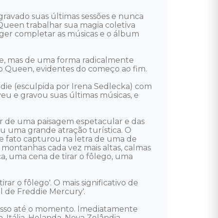
gravado suas últimas sessões e nunca 
Queen trabalhar sua magia coletiva 
oger completar as músicas e o álbum 
ie, mas de uma forma radicalmente 
do Queen, evidentes do começo ao fim. 

ie (esculpida por Irena Sedlecka) com 
eu e gravou suas últimas músicas, e 
r de uma paisagem espetacular e das 
ou uma grande atração turística. O 
de fato capturou na letra de uma de 
, montanhas cada vez mais altas, calmas 
ca, uma cena de tirar o fôlego, uma 
r o fôlego'. O mais significativo de 
 de Freddie Mercury'. 

esso até o momento. Imediatamente 
Itália, Holanda, Nova Zelândia, 