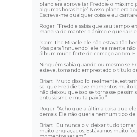
plano era aproveitar Freddie o máximo p
algumas horas hoje’. Nosso plano era ap
Escreva-me qualquer coisa e eu cantarei
Roger: “Freddie sabia que seu tempo era
maneira de manter o ânimo e queria ir 
“Com The Miracle ele não estava tão bem
Mas para 'Innuendo', ele realmente não
álbum muito forte do começo ao fim. É 
Ninguém sabia quando ou mesmo se Fredd
esteve, tomando emprestado o título de
Brian: “Muito disso foi realmente, estran
sei que Freddie teve momentos muito bons
não deixou que isso se tornasse pessimis
entusiasmo e muita paixão.” 

Roger: “Acho que a última coisa que ele
demais. Ele não queria nenhum tipo de pi
Brian: “Eu nunca o vi deixar tudo tomar
muito engraçados. Estávamos muito foc
momentos seriam.” 
