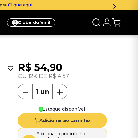
Clube do Vinil
R$
54
,
90
12
R$
4
,
57
－
＋
Estoque disponível
Adicionar ao carrinho
Adicionar o produto no