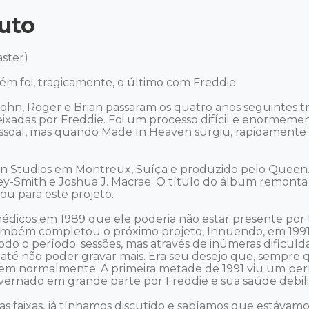
uto
ter) 

 foi, tragicamente, o último com Freddie. 

ohn, Roger e Brian passaram os quatro anos seguintes
ixadas por Freddie. Foi um processo difícil e enormemen
ssoal, mas quando Made In Heaven surgiu, rapidamente
n Studios em Montreux, Suíça e produzido pelo Queen. 
rley-Smith e Joshua J. Macrae. O título do álbum remonta
u para este projeto. 

médicos em 1989 que ele poderia não estar presente por 
também completou o próximo projeto, Innuendo, em 1991.
o o período. sessões, mas através de inúmeras dificul
 até não poder gravar mais. Era seu desejo que, sempre 
assem normalmente. A primeira metade de 1991 viu um p
ernado em grande parte por Freddie e sua saúde debilit
s faixas, já tínhamos discutido e sabíamos que estáva