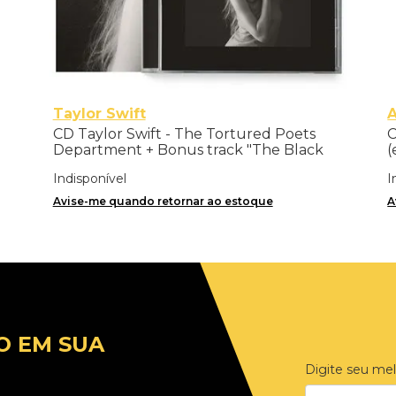
Taylor Swift
A
CD Taylor Swift - The Tortured Poets
C
Department + Bonus track "The Black
(
Dog"
Indisponível
I
Avise-me quando retornar ao estoque
A
O EM SUA
Digite seu mel