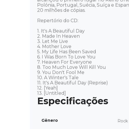
Polónia, Portugal, Suécia, Suíça e Esp
20 milhões de cópias. 

Repertório do CD:

1. It's A Beautiful Day

2. Made In Heaven

3. Let Me Live

4. Mother Love

5. My Life Has Been Saved

6. I Was Born To Love You

7. Heaven For Everyone

8. Too Much Love Will Kill You

9. You Don't Fool Me

10. A Winter's Tale

11. It's A Beautiful Day (Reprise)

12. [Yeah]

13. [Untitled]
Gênero
Rock 