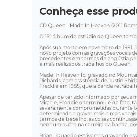
Conheça esse prod
CD Queen - Made In Heaven (2011 Remas
O 15º álbum de estúdio do Queen também
Após sua morte em novembro de 1991, J
novo projeto com as gravações vocais de
precedentes em termos de angústia pe
e mais realizados trabalhos do Queen. 

Made In Heaven foi gravado no Mountai
Richards, com assistência de Justin Shi
Freddie em 1985, que a banda retrabalho
Apesar de ter sido informado por seus 
Miracle, Freddie o terminou e de fato, 
severamente comprometidas durante tod
determinado a gravar mais e mais vocais
termos de trabalho, as coisas continu
nenhum outro na carreira da banda, gov
Brian: “Quando estávamos gravando essa