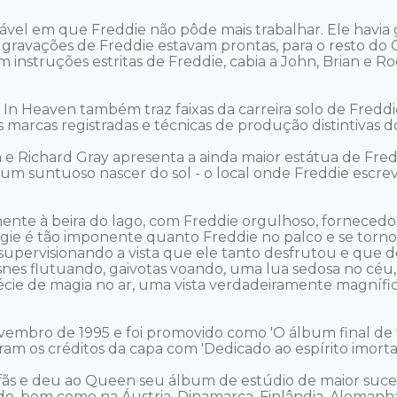
vel em que Freddie não pôde mais trabalhar. Ele havia 
 gravações de Freddie estavam prontas, para o resto do 
 instruções estritas de Freddie, cabia a John, Brian e R
 In Heaven também traz faixas da carreira solo de Fredd
s marcas registradas e técnicas de produção distintivas 
 Richard Gray apresenta a ainda maior estátua de Fredd
 um suntuoso nascer do sol - o local onde Freddie escrev
nte à beira do lago, com Freddie orgulhoso, fornecedo
efígie é tão imponente quanto Freddie no palco e se torn
 supervisionando a vista que ele tanto desfrutou e que 
cisnes flutuando, gaivotas voando, uma lua sedosa no céu
spécie de magia no ar, uma vista verdadeiramente magnífi
mbro de 1995 e foi promovido como 'O álbum final de tira
am os créditos da capa com 'Dedicado ao espírito imortal
 fãs e deu ao Queen seu álbum de estúdio de maior suc
o, bem como na Áustria, Dinamarca, Finlândia, Alemanha, 