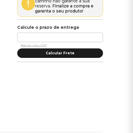
carrinho não garante a sua
reserva.
Finalize a compra e
garanta o seu produto!
Não sei meu CEP