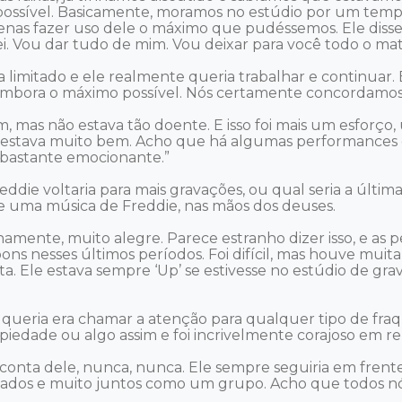
ossível. Basicamente, moramos no estúdio por um tempo e 
enas fazer uso dele o máximo que pudéssemos. Ele disse:
. Vou dar tudo de mim. Vou deixar para você todo o mater
 limitado e ele realmente queria trabalhar e continuar. 
embora o máximo possível. Nós certamente concordamos, e
, mas não estava tão doente. E isso foi mais um esforç
 estava muito bem. Acho que há algumas performances e
bastante emocionante.” 

ie voltaria para mais gravações, ou qual seria a última
 uma música de Freddie, nas mãos dos deuses. 

hamente, muito alegre. Parece estranho dizer isso, e as p
 nesses últimos períodos. Foi difícil, mas houve muita a
ta. Ele estava sempre ‘Up’ se estivesse no estúdio de grav
 queria era chamar a atenção para qualquer tipo de fraqu
edade ou algo assim e foi incrivelmente corajoso em rela
 conta dele, nunca, nunca. Ele sempre seguiria em frent
ados e muito juntos como um grupo. Acho que todos nó