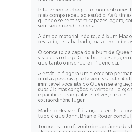
Infelizmente, chegou o momento inevitá
mais compareceu ao estúdio. As últimas
quando se sentissem capazes. Agora, com
sem seu querido colega. 

Além de material inédito, o álbum Made
revisada; retrabalhado, mas com todas a
O conceito da capa do álbum de Queen e
vista para o Lago Genebra, na Suíça, em
que tanto o inspirou e influenciou. 

A estátua é agora um elemento permane
muitas pessoas que lá vêm visitá-lo. A 
inimitável vocalista do Queen se ergue,
suas últimas canções, A Winter's Tale; 
e pacíficas, tranquilas e felizes, uma e
extraordinária lugar! 

Made In Heaven foi lançado em 6 de nove
tudo é que John, Brian e Roger concluír
Tornou-se um favorito instantâneo dos
alcançou o primeiro lugar no Reino Unid