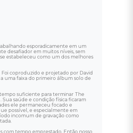
 trabalhando esporadicamente em um 
te desafiador em muitos níveis, sem 
 se estabeleceu como um dos melhores 
Foi coproduzido e projetado por David 
 a uma faixa do primeiro álbum solo de 
tempo suficiente para terminar The 
 Sua saúde e condição física ficaram 
dades ele permaneceu focado e 
que possível, e especialmente em 
eríodo incomum de gravação como 
ada. 

mos com tempo emprestado. Então nosso 