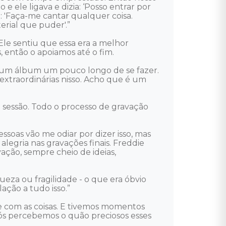
ele ligava e dizia: ‘Posso entrar por 
 'Faça-me cantar qualquer coisa. 
ial que puder'.” 

Ele sentiu que essa era a melhor 
ntão o apoiamos até o fim. 

o, um álbum um pouco longo de se fazer. 
xtraordinárias nisso. Acho que é um 
 sessão. Todo o processo de gravação 
essoas vão me odiar por dizer isso, mas 
legria nas gravações finais. Freddie 
ação, sempre cheio de ideias, 
eza ou fragilidade - o que era óbvio 
ção a tudo isso.” 

e com as coisas. E tivemos momentos 
s percebemos o quão preciosos esses 