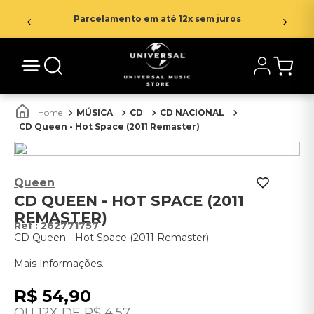
Parcelamento em até 12x sem juros
MÚSICA
CD
CD NACIONAL
CD Queen - Hot Space (2011 Remaster)
Queen
CD QUEEN - HOT SPACE (2011
REMASTER)
:
262771757
CD Queen - Hot Space (2011 Remaster)
Mais Informações.
R$
54
,
90
12
R$
4
,
57