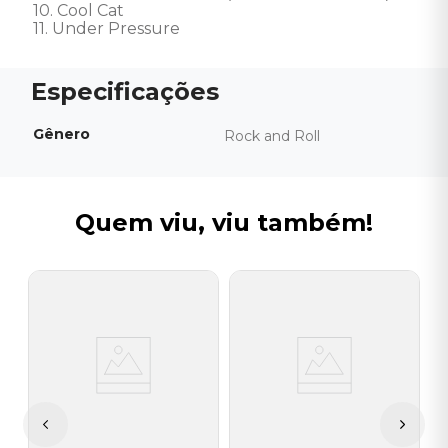
10. Cool Cat 

11. Under Pressure
Gênero
Rock and Roll
Quem viu, viu também!
G
s
C
(
R