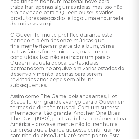
não tinham nenhum material novo para 
trabalhar, apenas algumas ideias, mas isso não 
era novidade para o Queen ou seus vários 
produtores associados, e logo uma enxurrada 
de músicas surgiu. 

O Queen foi muito prolífico durante este 
período e, além das onze músicas que 
finalmente fizeram parte do álbum, várias 
outras faixas foram iniciadas, mas nunca 
concluídas. Isso não era incomum para o 
Queen naquela época; certas ideias 
permanecem no arquivo em vários estados de 
desenvolvimento, apenas para serem 
revisitadas anos depois em álbuns 
subsequentes. 

Assim como The Game, dois anos antes, Hot 
Space foi um grande avanço para o Queen em 
termos de direção musical. Com um sucesso 
internacional tão grande, Another One Bites 
The Dust (1980), por trás deles – e número 1 na 
América – provavelmente não foi nenhuma 
surpresa que a banda quisesse continuar no 
caminho do disco/funk até certo ponto. Esta 