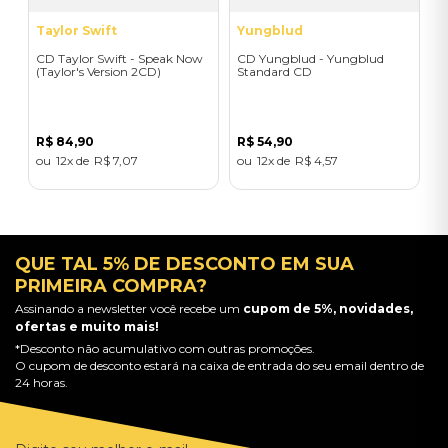
Taylor Swift
Yungblud
CD Taylor Swift - Speak Now
CD Yungblud - Yungblud
(Taylor's Version 2CD)
Standard CD
R$
84
,
90
R$
54
,
90
12
R$
7
,
07
12
R$
4
,
57
QUE TAL 5% DE DESCONTO EM SUA
PRIMEIRA COMPRA?
Assinando a newsletter você recebe um
cupom de 5%, novidades,
ofertas e muito mais!
*Desconto não acumulativo com outras promoções.
O cupom de desconto estará na caixa de entrada do seu email dentro de
24 horas.