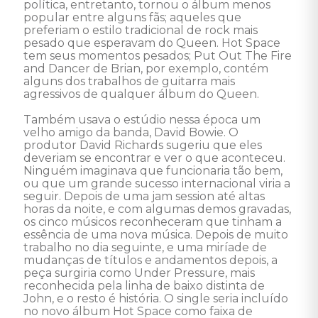
política, entretanto, tornou o álbum menos 
popular entre alguns fãs; aqueles que 
preferiam o estilo tradicional de rock mais 
pesado que esperavam do Queen. Hot Space 
tem seus momentos pesados; Put Out The Fire 
and Dancer de Brian, por exemplo, contém 
alguns dos trabalhos de guitarra mais 
agressivos de qualquer álbum do Queen. 

Também usava o estúdio nessa época um 
velho amigo da banda, David Bowie. O 
produtor David Richards sugeriu que eles 
deveriam se encontrar e ver o que aconteceu. 
Ninguém imaginava que funcionaria tão bem, 
ou que um grande sucesso internacional viria a 
seguir. Depois de uma jam session até altas 
horas da noite, e com algumas demos gravadas, 
os cinco músicos reconheceram que tinham a 
essência de uma nova música. Depois de muito 
trabalho no dia seguinte, e uma miríade de 
mudanças de títulos e andamentos depois, a 
peça surgiria como Under Pressure, mais 
reconhecida pela linha de baixo distinta de 
John, e o resto é história. O single seria incluído 
no novo álbum Hot Space como faixa de 