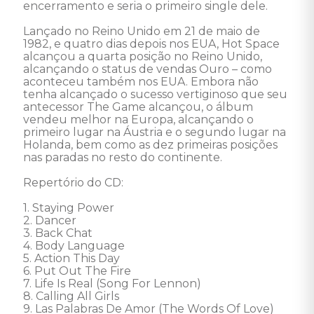
encerramento e seria o primeiro single dele. 

Lançado no Reino Unido em 21 de maio de 
1982, e quatro dias depois nos EUA, Hot Space 
alcançou a quarta posição no Reino Unido, 
alcançando o status de vendas Ouro – como 
aconteceu também nos EUA. Embora não 
tenha alcançado o sucesso vertiginoso que seu 
antecessor The Game alcançou, o álbum 
vendeu melhor na Europa, alcançando o 
primeiro lugar na Áustria e o segundo lugar na 
Holanda, bem como as dez primeiras posições 
nas paradas no resto do continente. 

Repertório do CD:

1. Staying Power 

2. Dancer 

3. Back Chat 

4. Body Language 

5. Action This Day 

6. Put Out The Fire 

7. Life Is Real (Song For Lennon) 

8. Calling All Girls 

9. Las Palabras De Amor (The Words Of Love) 
