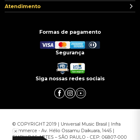
Atendimento
Formas de pagamento
Segurança
Siga nossas redes sociais
© COPYRIGHT 2019 | Universal Music Brasil | Infra
Commerce - Av. Hélio Ossamu Daikuara, 1445 |
EMBU DAS ARTES – SÃO PAULO - CEP: 06807-000