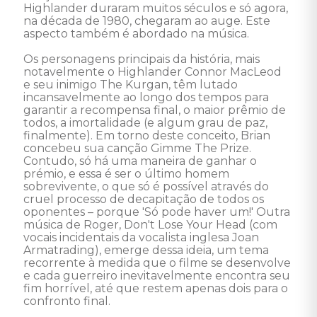
Highlander duraram muitos séculos e só agora, 
na década de 1980, chegaram ao auge. Este 
aspecto também é abordado na música. 

Os personagens principais da história, mais 
notavelmente o Highlander Connor MacLeod 
e seu inimigo The Kurgan, têm lutado 
incansavelmente ao longo dos tempos para 
garantir a recompensa final, o maior prêmio de 
todos, a imortalidade (e algum grau de paz, 
finalmente). Em torno deste conceito, Brian 
concebeu sua canção Gimme The Prize. 
Contudo, só há uma maneira de ganhar o 
prémio, e essa é ser o último homem 
sobrevivente, o que só é possível através do 
cruel processo de decapitação de todos os 
oponentes – porque 'Só pode haver um!' Outra 
música de Roger, Don't Lose Your Head (com 
vocais incidentais da vocalista inglesa Joan 
Armatrading), emerge dessa ideia, um tema 
recorrente à medida que o filme se desenvolve 
e cada guerreiro inevitavelmente encontra seu 
fim horrível, até que restem apenas dois para o 
confronto final. 
