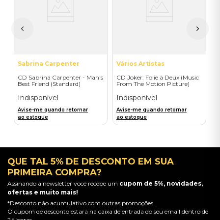
T
I
A
a
Sabrina Carpenter
Vários Artistas
CD Sabrina Carpenter - Man's
CD Joker: Folie à Deux (Music
Best Friend (Standard)
From The Motion Picture)
Indisponível
Indisponível
Avise-me quando retornar
Avise-me quando retornar
ao estoque
ao estoque
QUE TAL 5% DE DESCONTO EM SUA
PRIMEIRA COMPRA?
Assinando a newsletter você recebe um
cupom de 5%, novidades,
ofertas e muito mais!
*Desconto não acumulativo com outras promoções.
O cupom de desconto estará na caixa de entrada do seu email dentro de
24 horas.