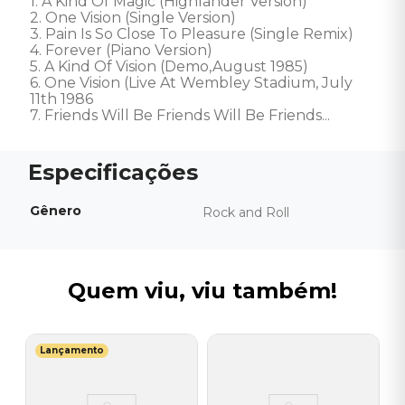
1. A Kind Of Magic (Highlander Version) 

2. One Vision (Single Version) 

3. Pain Is So Close To Pleasure (Single Remix) 

4. Forever (Piano Version) 

5. A Kind Of Vision (Demo,August 1985) 

6. One Vision (Live At Wembley Stadium, July 
11th 1986 

7. Friends Will Be Friends Will Be Friends...
Gênero
Rock and Roll
Quem viu, viu também!
Lançamento
T
C
P