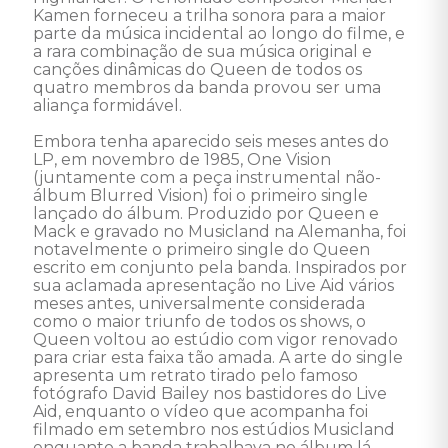
Kamen forneceu a trilha sonora para a maior 
parte da música incidental ao longo do filme, e 
a rara combinação de sua música original e 
canções dinâmicas do Queen de todos os 
quatro membros da banda provou ser uma 
aliança formidável. 

Embora tenha aparecido seis meses antes do 
LP, em novembro de 1985, One Vision 
(juntamente com a peça instrumental não-
álbum Blurred Vision) foi o primeiro single 
lançado do álbum. Produzido por Queen e 
Mack e gravado no Musicland na Alemanha, foi 
notavelmente o primeiro single do Queen 
escrito em conjunto pela banda. Inspirados por 
sua aclamada apresentação no Live Aid vários 
meses antes, universalmente considerada 
como o maior triunfo de todos os shows, o 
Queen voltou ao estúdio com vigor renovado 
para criar esta faixa tão amada. A arte do single 
apresenta um retrato tirado pelo famoso 
fotógrafo David Bailey nos bastidores do Live 
Aid, enquanto o vídeo que acompanha foi 
filmado em setembro nos estúdios Musicland 
enquanto a banda trabalhava no álbum lá. 