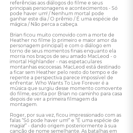
referências aos diálogos do filme e seus 
principais personagens e acontecimentos - Só 
pode haver um! / Nenhum mortal pode 
ganhar este dia / O prêmio / É uma espécie de 
mágica / Não perca a cabeça. 

Brian ficou muito comovido com a morte de 
Heather no filme (o primeiro e maior amor da 
personagem principal) e com o diálogo em 
torno de seus momentos finais enquanto ela 
morria nos braços de seu amado MacLeod - o 
imortal Highlander - nas espetaculares 
montanhas escocesas. MacLeod está destinado 
a ficar sem Heather pelo resto do tempo e de 
repente a perspectiva parece impossível de 
enfrentar. Who Wants To Live Forever é a 
música que surgiu desse momento comovente 
do filme, escrita por Brian no caminho para casa 
depois de ver a primeira filmagem da 
montagem. 

Roger, por sua vez, ficou impressionado com as 
falas “Só pode haver um!” e “É uma espécie de 
magia!” - dando origem posteriormente à sua 
canção de nome semelhante. As batalhas em 