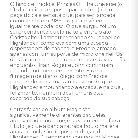
O hino de Freddie, Princes Of The Universe (o 
título original proposto para o filme) é uma 
peça típica e sensata que, para ser lançada 
como single em 1986, exigia um vídeo 
igualmente poderoso. O que surgiu foi um 
surpreendente duelo na tela entre o ator 
Christopher Lambert recriando seu papel de 
Highlander, completo com uma espada 
dispensadora de cabeça, e Freddie, armado 
apenas com um suporte de microfone fiel. Os 
dois lutam em meio a uma cena de devastação, 
enquanto Brian, Roger e John continuam 
jogando independentemente. É uma 
filmagem de tirar o fôlego, com Freddie 
parecendo ainda mais ameaçador do que o 
Highlander empunhando a espada, e na qual, 
felizmente, nenhum dos homens está 
separado de sua cabeça. 

Certas faixas do álbum Magic são 
significativamente diferentes daquelas 
apresentadas no filme, especialmente a faixa-
título, já que a banda retrabalhou o material 
após a conclusão da pós-produção de 
Highlander. O renomado compositor Michael 