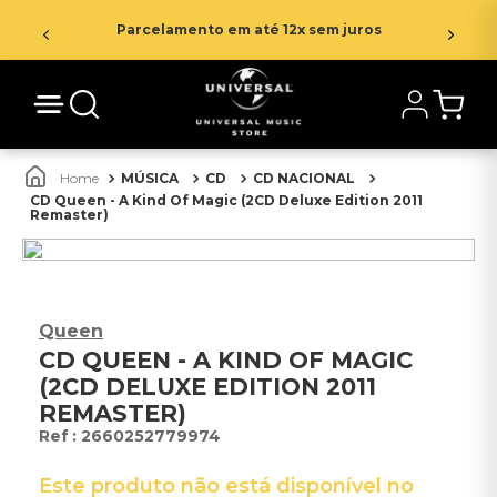
Parcelamento em até 12x sem juros
MÚSICA
CD
CD NACIONAL
CD Queen - A Kind Of Magic (2CD Deluxe Edition 2011
Remaster)
Queen
CD QUEEN - A KIND OF MAGIC
(2CD DELUXE EDITION 2011
REMASTER)
:
2660252779974
Este produto não está disponível no