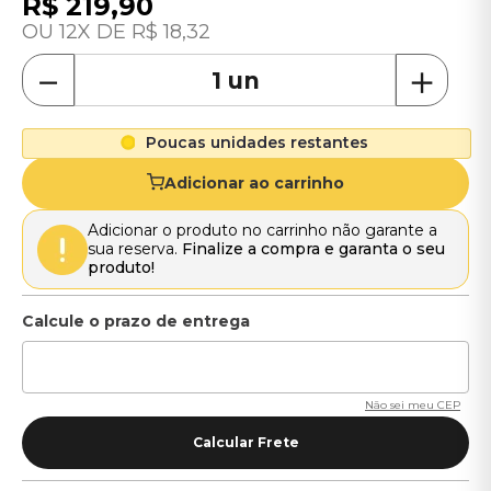
R$
219
,
90
12
R$
18
,
32
－
＋
Poucas unidades restantes
Adicionar ao carrinho
Adicionar o produto no carrinho não garante a
sua reserva.
Finalize a compra e garanta o seu
produto!
Não sei meu CEP