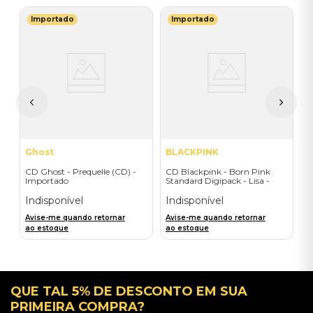
Importado
Importado
P
C
F
-
I
A
a
Ghost
BLACKPINK
CD Ghost - Prequelle (CD) -
CD Blackpink - Born Pink
Importado
Standard Digipack - Lisa -
Importado
Indisponível
Indisponível
Avise-me quando retornar
Avise-me quando retornar
ao estoque
ao estoque
QUE TAL 5% DE DESCONTO EM SUA
PRIMEIRA COMPRA?