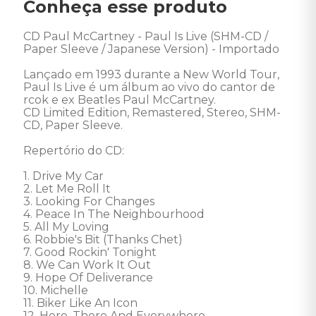
Conheça esse produto
CD Paul McCartney - Paul Is Live (SHM-CD / 
Paper Sleeve / Japanese Version) - Importado

Lançado em 1993 durante a New World Tour, 
Paul Is Live é um álbum ao vivo do cantor de 
rcok e ex Beatles Paul McCartney. 

CD Limited Edition, Remastered, Stereo, SHM-
CD, Paper Sleeve. 

Repertório do CD: 

1. Drive My Car 

2. Let Me Roll It 

3. Looking For Changes 

4. Peace In The Neighbourhood 

5. All My Loving 

6. Robbie's Bit (Thanks Chet) 

7. Good Rockin' Tonight 

8. We Can Work It Out 

9. Hope Of Deliverance 

10. Michelle 

11. Biker Like An Icon 

12. Here, There And Everywhere 
