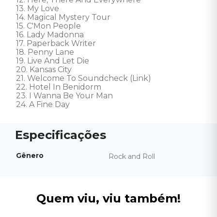
13. My Love 

14. Magical Mystery Tour 

15. C'Mon People 

16. Lady Madonna 

17. Paperback Writer 

18. Penny Lane 

19. Live And Let Die 

20. Kansas City 

21. Welcome To Soundcheck (Link) 

22. Hotel In Benidorm 

23. I Wanna Be Your Man 

24. A Fine Day
Gênero
Rock and Roll
Quem viu, viu também!