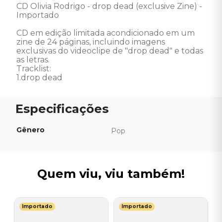
CD Olivia Rodrigo - drop dead (exclusive Zine) - 
Importado

CD em edição limitada acondicionado em um 
zine de 24 páginas, incluindo imagens 
exclusivas do videoclipe de "drop dead" e todas 
as letras.

Tracklist:

1.drop dead
Gênero
Pop
Quem viu, viu também!
Importado
Importado
T