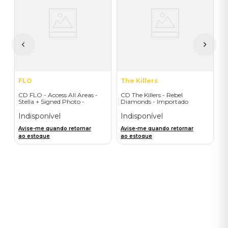
/
C
on
(
I
I
A
a
FLO
The Killers
CD FLO - Access All Areas -
CD The Killers - Rebel
Stella + Signed Photo -
Diamonds - Importado
Importado
Indisponível
Indisponível
Avise-me quando retornar
Avise-me quando retornar
ao estoque
ao estoque