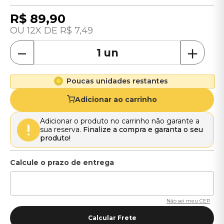
R$
89
,
90
12
R$
7
,
49
－
＋
Poucas unidades restantes
Adicionar ao carrinho
Adicionar o produto no carrinho não garante a
sua reserva.
Finalize a compra e garanta o seu
produto!
Não sei meu CEP