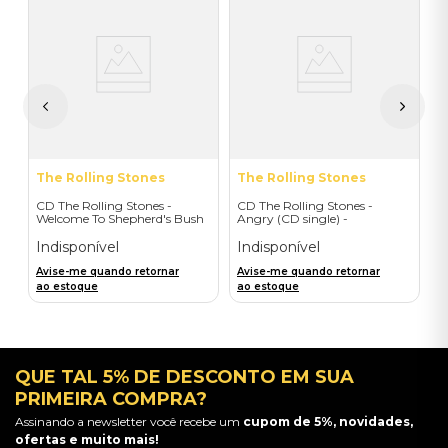
A
C
do
R
I
A
a
The Rolling Stones
The Rolling Stones
CD The Rolling Stones -
CD The Rolling Stones -
Welcome To Shepherd's Bush
Angry (CD single) -
(2CD) - Importado
Importado
Indisponível
Indisponível
Avise-me quando retornar
Avise-me quando retornar
ao estoque
ao estoque
QUE TAL 5% DE DESCONTO EM SUA
PRIMEIRA COMPRA?
Assinando a newsletter você recebe um
cupom de 5%, novidades,
ofertas e muito mais!