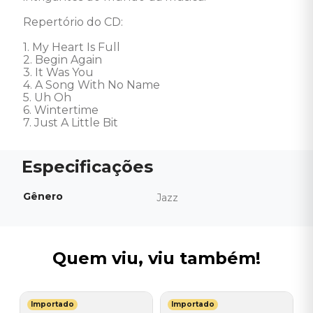
Repertório do CD: 

1. My Heart Is Full 

2. Begin Again 

3. It Was You 

4. A Song With No Name 

5. Uh Oh 

6. Wintertime 

7. Just A Little Bit
Gênero
Jazz
Quem viu, viu também!
Importado
Importado