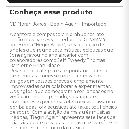
Conheça esse produto
CD Norah Jones - Begin Again - Importado 

A cantora e compositora Norah Jones, até 
então nove vezes vencedora do GRAMMY, 
apresenta “Begin Again”, uma coleção de 
singles que reúne sete músicas ecléticas que 
Jones gravou no ano anterior com 
colaboradores como Jeff Tweedy,Thomas 
Bartlett e Brian Blade. 

Revelando a alegria e a espontaneidade de 
fazer música,Jones se reuniu com vários 
amigos em sessões breves e amplamente 
improvisadas para colaborar e experimentar. 

Os singles, que começaram a ser lançados no 
verão americano passado, variaram de 
fascinantes experiências eletrônicas, passando 
por baladas folk acústicas até faixas soul cheias 
de sopro. Com a adição de mais três músicas 
inéditas, “Begin Again” apresenta sete faces da 
criatividade de uma das artistas mais versáteis e 
intrigantes do mundo da música. 
