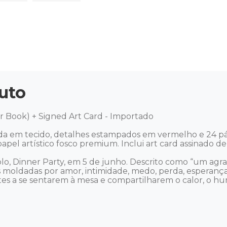
uto
r Book) + Signed Art Card - Importado

da em tecido, detalhes estampados em vermelho e 24 pági
apel artístico fosco premium. Inclui art card assinado de 5
olo, Dinner Party, em 5 de junho. Descrito como “um agr
tas moldadas por amor, intimidade, medo, perda, esperanç
tes a se sentarem à mesa e compartilharem o calor, o h