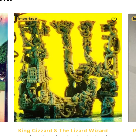
Importado
I
King Gizzard & The Lizard Wizard
P