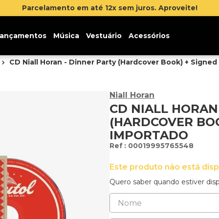
ite!
ançamentos
Música
Vestuário
Acessórios
CD Niall Horan - Dinner Party (Hardcover Book) + Signed
Niall Horan
CD NIALL HORAN
(HARDCOVER BOO
IMPORTADO
:
00019995765548
Este produto não está dis
Quero saber quando estiver disp