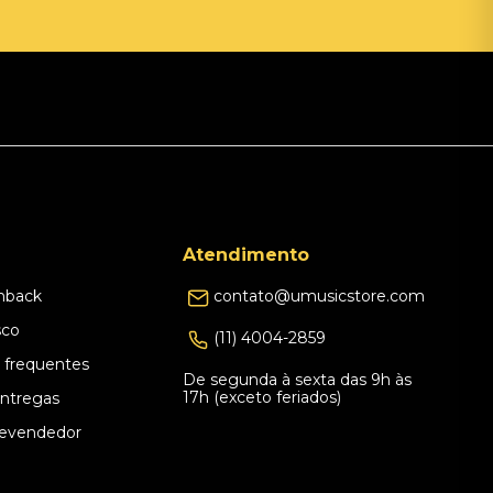
Atendimento
hback
contato@umusicstore.com
sco
(11) 4004-2859
 frequentes
De segunda à sexta das 9h às
17h (exceto feriados)
Entregas
evendedor