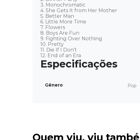
3. Monochromatic

4. She Gets It from Her Mother

5. Better Man

6. Little More Time

7. Flowers

8. Boys Are Fun

9. Fighting Over Nothing

10. Pretty

11. Die If I Don’t

12. End of an Era
Gênero
Pop
Quem viu, viu tamb