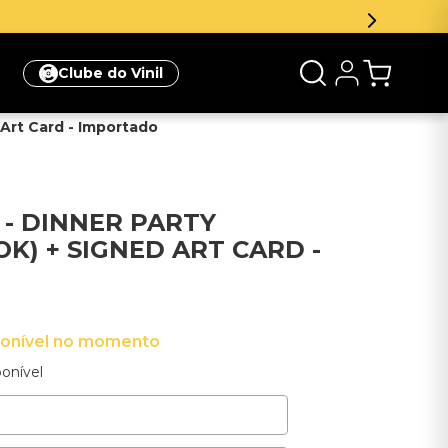
Inscreva-se na newsle
Clube do Vinil
 Art Card - Importado
 - DINNER PARTY
K) + SIGNED ART CARD -
ponível no momento
onível