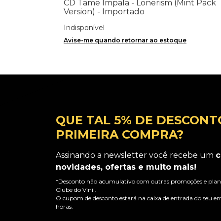
CD Tame Impala - Lonerism (Mint Pack
Version) - Importado
Indisponível
Avise-me quando retornar ao estoque
QUE TAL 5% DE DESCONT
PRIMEIRA COMPRA?
Assinando a newsletter você recebe um
c
novidades, ofertas e muito mais!
*Desconto não acumulativo com outras promoções e plano
Clube do Vinil.
O cupom de desconto estará na caixa de entrada do seu em
horas.