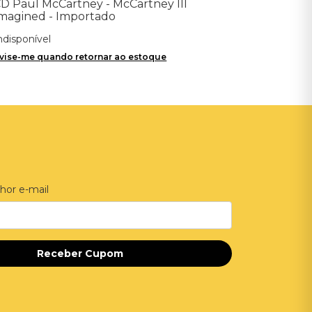
D Paul McCartney - McCartney III
magined - Importado
ndisponível
vise-me quando retornar ao estoque
hor e-mail
Receber Cupom