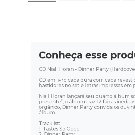
Conheça esse prod
CD Niall Horan - Dinner Party (Hardcove
CD em livro capa dura com capa revesti
bastidores no set e letras impressas em p
Niall Horan lançará seu quarto álbum s
presente”, o álbum traz 12 faixas inédi
orgânico, Dinner Party convida os ouvin
álbum. 

Tracklist:

1. Tastes So Good

2. Dinner Party
