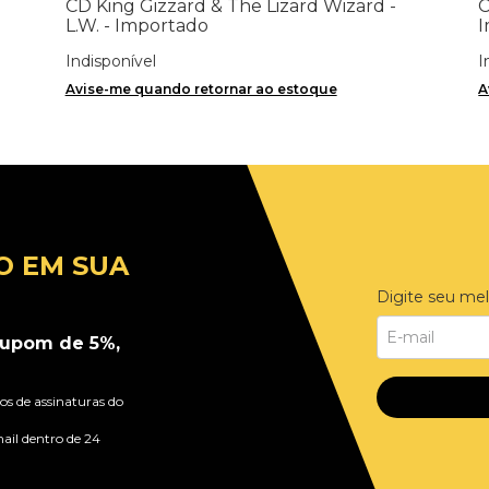
CD King Gizzard & The Lizard Wizard -
C
L.W. - Importado
I
Indisponível
I
Avise-me quando retornar ao estoque
A
O EM SUA
Digite seu mel
upom de 5%,
s de assinaturas do
ail dentro de 24