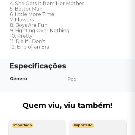
4. She Gets It from Her Mother

5. Better Man

6. Little More Time

7. Flowers

8. Boys Are Fun

9. Fighting Over Nothing

10. Pretty

11. Die If I Don’t

12. End of an Era
Gênero
Pop
Quem viu, viu também!
Importado
Importado
B