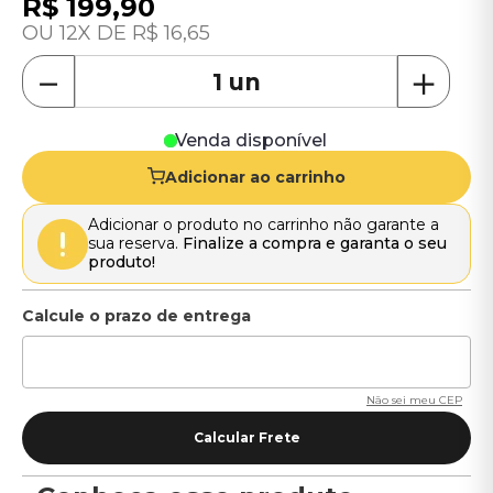
R$
199
,
90
12
R$
16
,
65
－
＋
Venda disponível
Adicionar ao carrinho
Adicionar o produto no carrinho não garante a
sua reserva.
Finalize a compra e garanta o seu
produto!
Não sei meu CEP