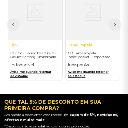
A
V
I
A
a
Dio
Tame Impala
CD Dio - Sacred Heart (2CD
CD Tame Impala -
Deluxe Edition) - Importado
InnerSpeaker - Importado
Indisponível
Indisponível
Avise-me quando retornar
Avise-me quando retornar
ao estoque
ao estoque
QUE TAL 5% DE DESCONTO EM SUA
PRIMEIRA COMPRA?
Assinando a newsletter você recebe um
cupom de 5%, novidades,
ofertas e muito mais!
*Desconto não acumulativo com outras promoções.