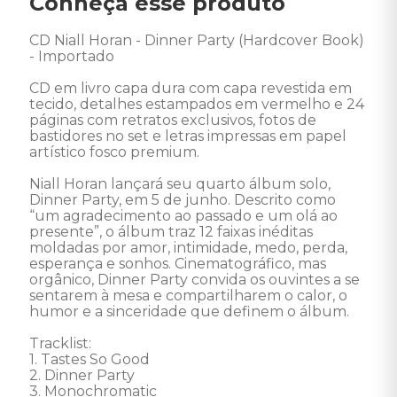
Conheça esse produto
CD Niall Horan - Dinner Party (Hardcover Book) 
- Importado

CD em livro capa dura com capa revestida em 
tecido, detalhes estampados em vermelho e 24 
páginas com retratos exclusivos, fotos de 
bastidores no set e letras impressas em papel 
artístico fosco premium.

Niall Horan lançará seu quarto álbum solo, 
Dinner Party, em 5 de junho. Descrito como 
“um agradecimento ao passado e um olá ao 
presente”, o álbum traz 12 faixas inéditas 
moldadas por amor, intimidade, medo, perda, 
esperança e sonhos. Cinematográfico, mas 
orgânico, Dinner Party convida os ouvintes a se 
sentarem à mesa e compartilharem o calor, o 
humor e a sinceridade que definem o álbum. 

Tracklist:

1. Tastes So Good

2. Dinner Party

3. Monochromatic
