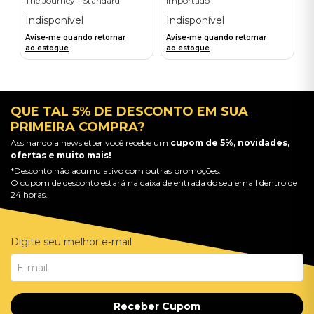
The Journey - Standard
Importado
Edition (First-Press)
Indisponível
Indisponível
Avise-me quando retornar
Avise-me quando retornar
ao estoque
ao estoque
QUE TAL 5% DE DESCONTO EM SUA
PRIMEIRA COMPRA?
Assinando a newsletter você recebe um
cupom de 5%, novidades,
ofertas e muito mais!
*Desconto não acumulativo com outras promoções.
O cupom de desconto estará na caixa de entrada do seu email dentro de
24 horas.
Digite seu melhor e-mail
Receber Cupom