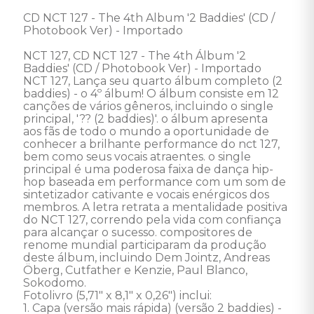
CD NCT 127 - The 4th Album '2 Baddies' (CD / 
Photobook Ver) - Importado 

NCT 127, CD NCT 127 - The 4th Álbum '2 
Baddies' (CD / Photobook Ver) - Importado 
NCT 127, Lança seu quarto álbum completo (2 
baddies) - o 4º álbum! O álbum consiste em 12 
canções de vários gêneros, incluindo o single 
principal, '?? (2 baddies)'. o álbum apresenta 
aos fãs de todo o mundo a oportunidade de 
conhecer a brilhante performance do nct 127, 
bem como seus vocais atraentes. o single 
principal é uma poderosa faixa de dança hip-
hop baseada em performance com um som de 
sintetizador cativante e vocais enérgicos dos 
membros. A letra retrata a mentalidade positiva 
do NCT 127, correndo pela vida com confiança 
para alcançar o sucesso. compositores de 
renome mundial participaram da produção 
deste álbum, incluindo Dem Jointz, Andreas 
Öberg, Cutfather e Kenzie, Paul Blanco, 
Sokodomo. 

Fotolivro (5,71" x 8,1" x 0,26") inclui: 

1. Capa (versão mais rápida) (versão 2 baddies) - 