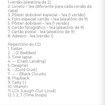
1 versão (aleatória de 2) 

2. Livreto – 1ea (diferente para cada versão da 
capa) 

3. Pôster dobrável especial – 1ea (1 versão) 

4. Foto especial cartão – 1ea (aleatório de 9) 

5. Pôster dobrável – 1ea (1 versão) 

6. Cartão fotográfico – 1ea (aleatório de 9) 

7. Cartão postal - 1ea (aleatório de 9) 

8. Adesivo - 1ea (versão 1) 

Repertório do CD: 

1. Faster 

2. -- (2 Baddies) 

3. Time lapse 

4. --- (Crash Landing) 

5. Designer 

6. -- (Gold Dust) 

7. -- -- (Black Clouds) 

8. Playback 

9. Tasty (-) 

10. Vitamin 

11. LOL (Laugh-Out-Loud) 

12. 1, 2, 7 (Time Stops)