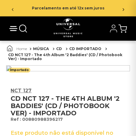
Parcelamento em até 12x sem juros
MÚSICA
CD
CD IMPORTADO
CD NCT 127 - The 4th Album '2 Baddies' (CD / Photobook
Ver) - Importado
Importado
NCT 127
CD NCT 127 - THE 4TH ALBUM '2
BADDIES' (CD / PHOTOBOOK
VER) - IMPORTADO
:
00880988396217
Este produto não está disponível no