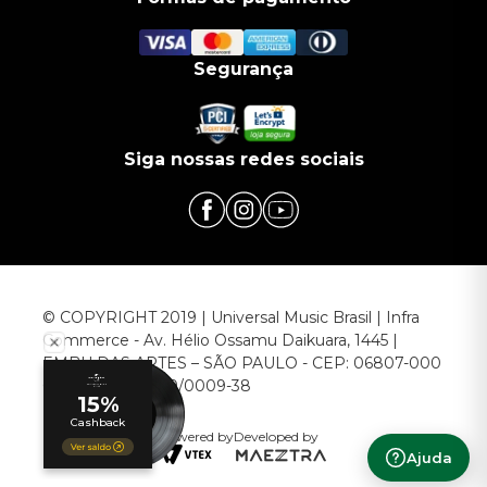
Segurança
Siga nossas redes sociais
© COPYRIGHT 2019 | Universal Music Brasil | Infra
Commerce - Av. Hélio Ossamu Daikuara, 1445 |
EMBU DAS ARTES – SÃO PAULO - CEP: 06807-000
CNPJ: 00.952.789/0009-38
Powered by
Developed by
Ajuda