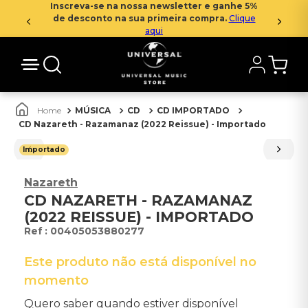
Inscreva-se na nossa newsletter e ganhe 5%
de desconto na sua primeira compra.
Clique
aqui
MÚSICA
CD
CD IMPORTADO
CD Nazareth - Razamanaz (2022 Reissue) - Importado
Importado
Nazareth
CD NAZARETH - RAZAMANAZ
(2022 REISSUE) - IMPORTADO
:
00405053880277
Este produto não está disponível no
momento
Quero saber quando estiver disponível