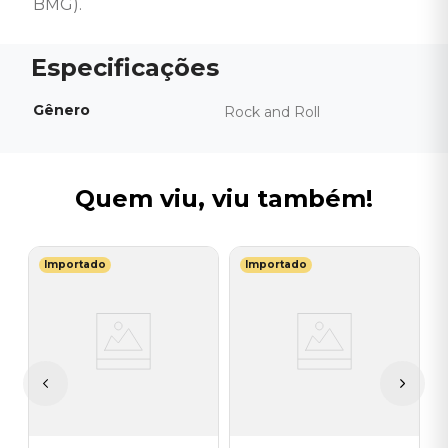
BMG).
Gênero
Rock and Roll
Quem viu, viu também!
Importado
Importado
T
 -
C
O
(
I
A
a