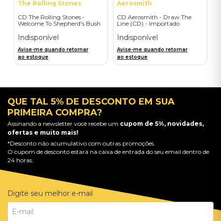
The Rolling Stones
Aerosmith
CD The Rolling Stones -
CD Aerosmith - Draw The
Welcome To Shepherd's Bush
Line (CD) - Importado
(2CD) - Importado
Indisponível
Indisponível
Avise-me quando retornar
Avise-me quando retornar
ao estoque
ao estoque
QUE TAL 5% DE DESCONTO EM SUA
PRIMEIRA COMPRA?
Assinando a newsletter você recebe um
cupom de 5%, novidades,
ofertas e muito mais!
*Desconto não acumulativo com outras promoções.
O cupom de desconto estará na caixa de entrada do seu email dentro de
24 horas.
Digite seu melhor e-mail