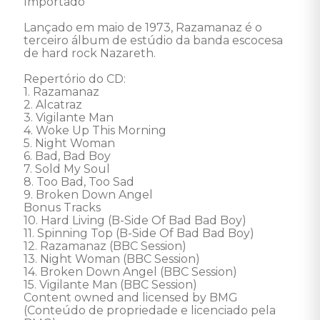
Importado 

Lançado em maio de 1973, Razamanaz é o 
terceiro álbum de estúdio da banda escocesa 
de hard rock Nazareth.

Repertório do CD: 

1. Razamanaz 

2. Alcatraz 

3. Vigilante Man 

4. Woke Up This Morning 

5. Night Woman 

6. Bad, Bad Boy 

7. Sold My Soul 

8. Too Bad, Too Sad 

9. Broken Down Angel 

Bonus Tracks

10. Hard Living (B-Side Of Bad Bad Boy) 

11. Spinning Top (B-Side Of Bad Bad Boy) 

12. Razamanaz (BBC Session) 

13. Night Woman (BBC Session) 

14. Broken Down Angel (BBC Session) 

15. Vigilante Man (BBC Session) 

Content owned and licensed by BMG 
(Conteúdo de propriedade e licenciado pela 