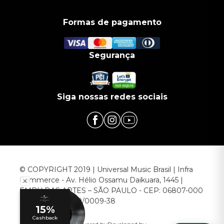
Formas de pagamento
Segurança
Siga nossas redes sociais
© COPYRIGHT 2019 | Universal Music Brasil | Infra
Commerce - Av. Hélio Ossamu Daikuara, 1445 |
EMBU DAS ARTES – SÃO PAULO - CEP: 06807-000
CNPJ: 00.952.789/0009-38