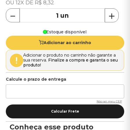
12
R$
8
,
32
－
＋
Estoque disponível
Adicionar ao carrinho
Adicionar o produto no carrinho não garante a
sua reserva.
Finalize a compra e garanta o seu
produto!
Não sei meu CEP
Conheça esse produto