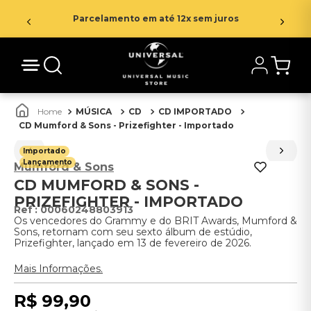
Parcelamento em até 12x sem juros
MÚSICA
CD
CD IMPORTADO
CD Mumford & Sons - Prizefighter - Importado
Importado
Lançamento
Mumford & Sons
CD MUMFORD & SONS -
PRIZEFIGHTER - IMPORTADO
:
00060248803913
Os vencedores do Grammy e do BRIT Awards, Mumford &
Sons, retornam com seu sexto álbum de estúdio,
Prizefighter, lançado em 13 de fevereiro de 2026.
Mais Informações.
R$
99
,
90