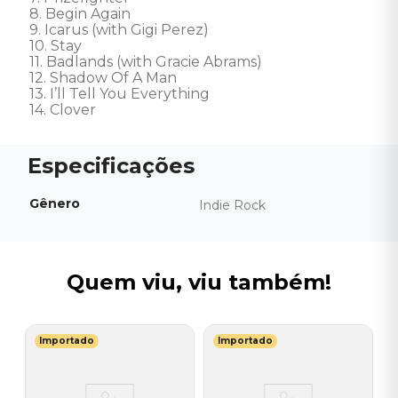
8. Begin Again

9. Icarus (with Gigi Perez)

10. Stay

11. Badlands (with Gracie Abrams)

12. Shadow Of A Man

13. I’ll Tell You Everything

14. Clover
Gênero
Indie Rock
Quem viu, viu também!
Importado
Importado
A
C
W