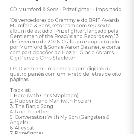
CD Mumford & Sons - Prizefighter - Importado 

‘Os vencedores do Grammy e do BRIT Awards, 
Mumford & Sons, retornam com seu sexto 
álbum de estúdio, 'Prizefighter', lançado pela 
Gentlemen of the Road/Island Records em 13 
de fevereiro de 2026. O álbum é coproduzido 
por Mumford & Sons e Aaron Dessner, e conta 
com participações de Hozier, Gracie Abrams, 
Gigi Perez e Chris Stapleton.’

O CD vem em uma embalagem digipak de 
quatro painéis com um livreto de letras de oito 
páginas.

Tracklist:

1. Here (with Chris Stapleton)

2. Rubber Band Man (with Hozier)

3. The Banjo Song

4. Run Together

5. Conversation With My Son (Gangsters & 
Angels)

6. Alleycat

7. Prizefighter
