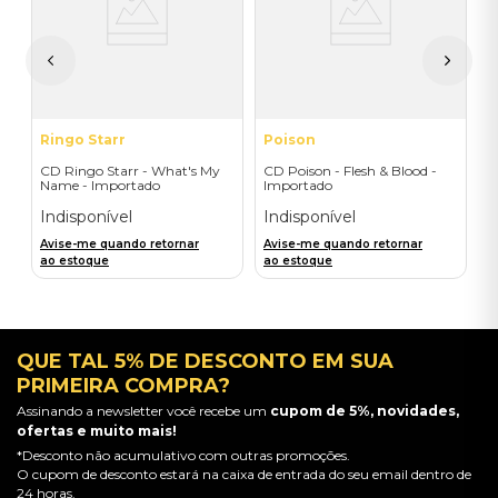
I
A
a
Ringo Starr
Poison
CD Ringo Starr - What's My
CD Poison - Flesh & Blood -
Name - Importado
Importado
Indisponível
Indisponível
Avise-me quando retornar
Avise-me quando retornar
ao estoque
ao estoque
QUE TAL 5% DE DESCONTO EM SUA
PRIMEIRA COMPRA?
Assinando a newsletter você recebe um
cupom de 5%, novidades,
ofertas e muito mais!
*Desconto não acumulativo com outras promoções.
O cupom de desconto estará na caixa de entrada do seu email dentro de
24 horas.