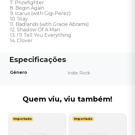
7. Prizefighter 

8. Begin Again 

9. Icarus (with Gigi Perez) 

10. Stay 

11. Badlands (with Gracie Abrams) 

12. Shadow Of A Man 

13. I’ll Tell You Everything 

14. Clover
Gênero
Indie Rock
Quem viu, viu também!
Importado
Importado
E
C