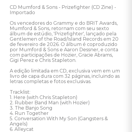
CD Mumford & Sons - Prizefighter (CD Zine) - 
Importado

Os vencedores do Grammy e do BRIT Awards, 
Mumford & Sons, retornam com seu sexto 
álbum de estúdio, 'Prizefighter', lançado pela 
Gentlemen of the Road/Island Records em 20 
de fevereiro de 2026. O álbum é coproduzido 
por Mumford & Sons e Aaron Dessner, e conta 
com participações de Hozier, Gracie Abrams, 
Gigi Perez e Chris Stapleton. 

A edição limitada em CD, exclusiva vem em um 
livro de capa dura com 32 páginas, incluindo as 
letras completas e fotos exclusivas. 

Tracklist: 

1. Here (with Chris Stapleton) 

2. Rubber Band Man (with Hozier) 

3. The Banjo Song 

4. Run Together 

5. Conversation With My Son (Gangsters & 
Angels) 

6. Alleycat 
