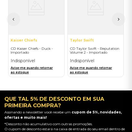
ic
-
I
A
a
Kaiser Chiefs
Taylor Swift
CD Kaiser Chiefs - Duck -
CD Taylor Swift - Reputation
Importado
Volume 2 - Importado
Indisponível
Indisponível
Avise-me quando retornar
Avise-me quando retornar
ao estoque
ao estoque
QUE TAL 5% DE DESCONTO EM SUA
PRIMEIRA COMPRA?
Assinando a newsletter você recebe um
cupom de 5%, novidades,
ofertas e muito mais!
*Desconto não acumulativo com outras promoções.
O cupom de desconto estará na caixa de entrada do seu email dentro de