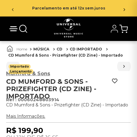
Parcelamento em até 12x sem juros
MÚSICA
CD
CD IMPORTADO
CD Mumford & Sons - Prizefighter (CD Zine) - Importado
Importado
Lançamento
Mumford & Sons
CD MUMFORD & SONS -
PRIZEFIGHTER (CD ZINE) -
IMPORTADO
:
00060248803914
CD Mumford & Sons - Prizefighter (CD Zine) - Importado
Mais Informações.
R$
199
,
90