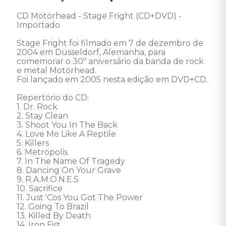
CD Motörhead - Stage Fright (CD+DVD) - 
Importado 

Stage Fright foi filmado em 7 de dezembro de 
2004 em Düsseldorf, Alemanha, para 
comemorar o 30º aniversário da banda de rock 
e metal Motörhead. 

Foi lançado em 2005 nesta edição em DVD+CD.

Repertório do CD:

1. Dr. Rock

2. Stay Clean

3. Shoot You In The Back

4. Love Me Like A Reptile

5. Killers

6. Metropolis

7. In The Name Of Tragedy

8. Dancing On Your Grave

9. R.A.M.O.N.E.S

10. Sacrifice

11. Just 'Cos You Got The Power

12. Going To Brazil

13. Killed By Death

14. Iron Fist
