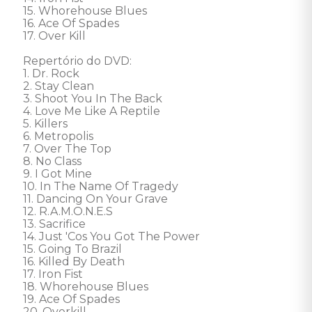
15. Whorehouse Blues

16. Ace Of Spades

17. Over Kill

Repertório do DVD: 

1. Dr. Rock

2. Stay Clean

3. Shoot You In The Back

4. Love Me Like A Reptile

5. Killers

6. Metropolis

7. Over The Top

8. No Class

9. I Got Mine

10. In The Name Of Tragedy

11. Dancing On Your Grave

12. R.A.M.O.N.E.S

13. Sacrifice

14. Just 'Cos You Got The Power

15. Going To Brazil

16. Killed By Death

17. Iron Fist

18. Whorehouse Blues

19. Ace Of Spades

20. Overkill
