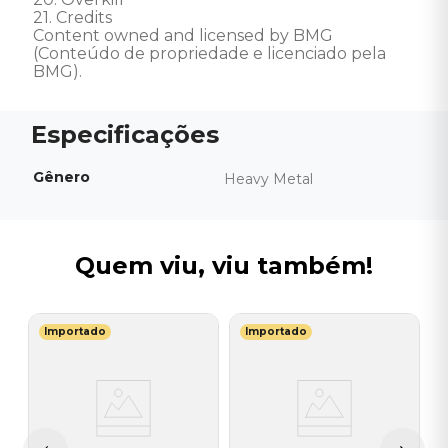
21. Credits 

Content owned and licensed by BMG 
(Conteúdo de propriedade e licenciado pela 
BMG).
Gênero
Heavy Metal
Quem viu, viu também!
Importado
Importado
E
C
M
(
I
A