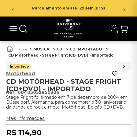
Parcelamento em até 12x sem juros
MÚSICA
CD
CD IMPORTADO
CD Motörhead - Stage Fright (CD+DVD) - Importado
Importado
Motörhead
CD MOTÖRHEAD - STAGE FRIGHT
(CD+DVD) - IMPORTADO
:
00405053850306
Stage Fright foi filmado em 7 de dezembro de 2004 em
Düsseldorf, Alemanha, para comemorar o 30º aniversário
da banda de rock e metal Motörhead. Edição CD+DVD.
Mais Informações.
R$
114
,
90