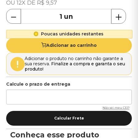
12
R$
9
,
57
－
＋
Poucas unidades restantes
Adicionar ao carrinho
Adicionar o produto no carrinho não garante a
sua reserva.
Finalize a compra e garanta o seu
produto!
Não sei meu CEP
Conheça esse produto