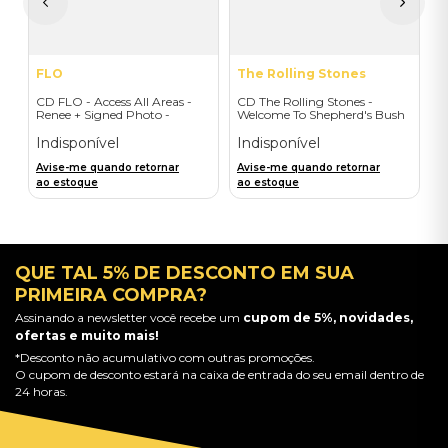
a
FLO
The Rolling Stones
CD FLO - Access All Areas -
CD The Rolling Stones -
Renee + Signed Photo -
Welcome To Shepherd's Bush
Importado
(2CD) - Importado
Indisponível
Indisponível
Avise-me quando retornar
Avise-me quando retornar
ao estoque
ao estoque
QUE TAL 5% DE DESCONTO EM SUA
PRIMEIRA COMPRA?
Assinando a newsletter você recebe um
cupom de 5%, novidades,
ofertas e muito mais!
*Desconto não acumulativo com outras promoções.
O cupom de desconto estará na caixa de entrada do seu email dentro de
24 horas.