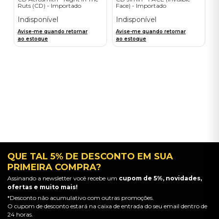
Ruts (CD) - Importado
Face) - Importado
Indisponível
Indisponível
Avise-me quando retornar
Avise-me quando retornar
ao estoque
ao estoque
QUE TAL 5% DE DESCONTO EM SUA
PRIMEIRA COMPRA?
Assinando a newsletter você recebe um
cupom de 5%, novidades,
ofertas e muito mais!
*Desconto não acumulativo com outras promoções.
O cupom de desconto estará na caixa de entrada do seu email dentro de
24 horas.