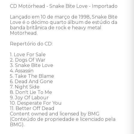
CD Motörhead - Snake Bite Love - Importado 

Lançado em 10 de março de 1998, Snake Bite 
Love é o décimo quarto álbum de estúdio da 
banda britânica de rock e heavy metal 
Motörhead. 

Repertório do CD: 

1. Love For Sale 

2. Dogs Of War 

3. Snake Bite Love 

4. Assassin 

5. Take The Blame 

6. Dead And Gone 

7. Night Side 

8. Don't Lie To Me 

9. Joy Of Labour 

10. Desperate For You 

11. Better Off Dead 

Content owned and licensed by BMG 
(Conteúdo de propriedade e licenciado pela 
BMG).