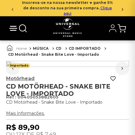
Inscreva-se na nossa newsletter e ganhe 5%
de desconto na sua primeira compra.
Clique
aqui
MÚSICA
CD
CD IMPORTADO
CD Motörhead - Snake Bite Love - Importado
Importado
Motörhead
CD MOTÖRHEAD - SNAKE BITE
LOVE - IMPORTADO
:
00405053882605
CD Motörhead - Snake Bite Love - Importado
Mais Informações.
R$
89
,
90
12
R$
7
,
49