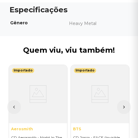
Gênero
Heavy Metal
Quem viu, viu também!
Importado
Importado
D
C
(
V
I
I
A
a
Aerosmith
BTS
CD Aerosmith - Night In The
CD Jimin - FACE (Invisible