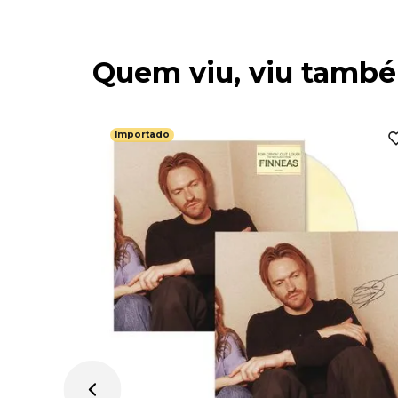
Quem viu, viu tamb
Importado
ODM
rming The