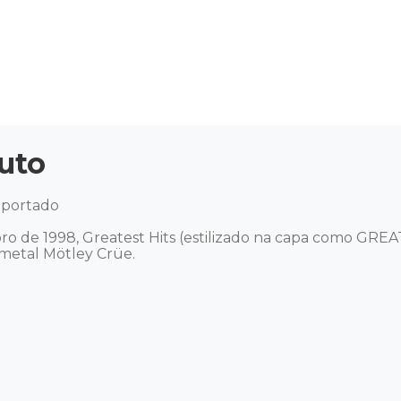
uto
mportado

o de 1998, Greatest Hits (estilizado na capa como GRE
etal Mötley Crüe. 
