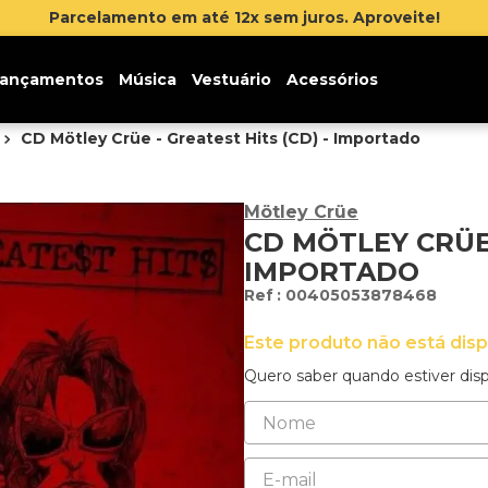
Inscreva-se na newsletter e ganhe 5% de desconto na s
ançamentos
Música
Vestuário
Acessórios
CD Mötley Crüe - Greatest Hits (CD) - Importado
Mötley Crüe
CD MÖTLEY CRÜE 
IMPORTADO
:
00405053878468
Este produto não está dis
Quero saber quando estiver disp