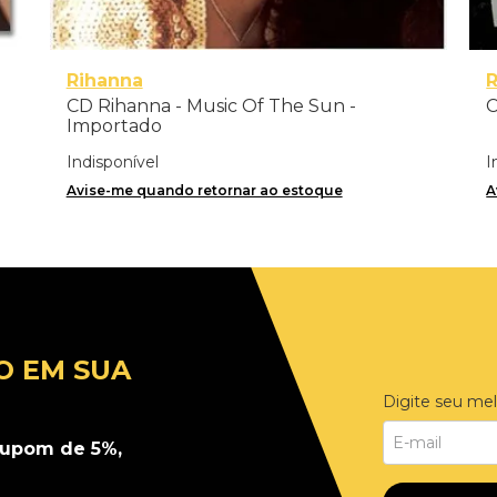
Rihanna
CD Rihanna - Music Of The Sun -
C
Importado
Indisponível
I
Avise-me quando retornar ao estoque
A
O EM SUA
Digite seu mel
upom de 5%,