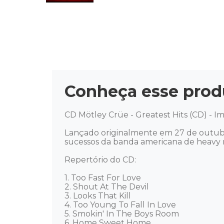
Conheça esse prod
CD Mötley Crüe - Greatest Hits (CD) - I
Lançado originalmente em 27 de outubr
sucessos da banda americana de heavy m
Repertório do CD: 

1. Too Fast For Love 

2. Shout At The Devil 

3. Looks That Kill 

4. Too Young To Fall In Love 

5. Smokin' In The Boys Room 

6. Home Sweet Home 
