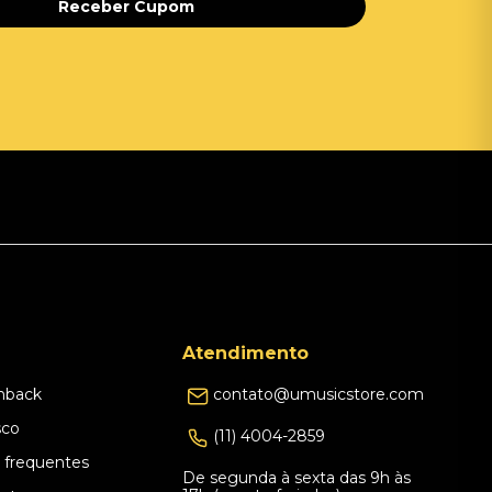
Receber Cupom
Atendimento
hback
contato@umusicstore.com
sco
(11) 4004-2859
 frequentes
De segunda à sexta das 9h às