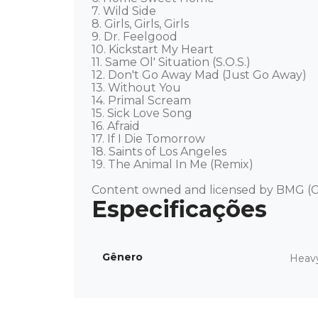
7. Wild Side 

8. Girls, Girls, Girls 

9. Dr. Feelgood 

10. Kickstart My Heart 

11. Same Ol' Situation (S.O.S.) 

12. Don't Go Away Mad (Just Go Away) 

13. Without You 

14. Primal Scream 

15. Sick Love Song 

16. Afraid 

17. If I Die Tomorrow 

18. Saints of Los Angeles 

19. The Animal In Me (Remix) 

Content owned and licensed by BMG (C
Gênero
Heav