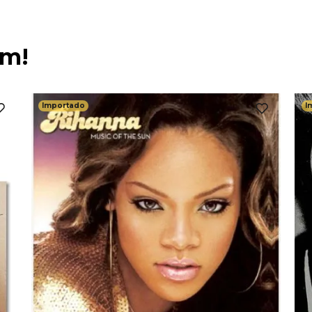
ém!
Importado
I