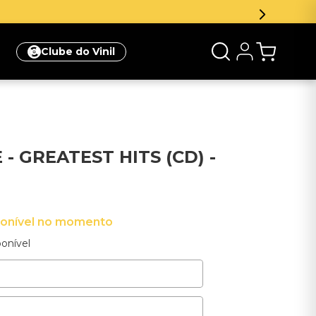
ua primeira compra
Clique aqui
Clube do Vinil
- GREATEST HITS (CD) -
ponível no momento
onível