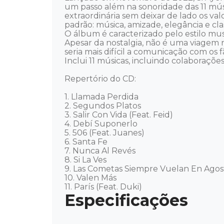
um passo além na sonoridade das 11 
extraordinária sem deixar de lado os val
padrão: música, amizade, elegância e clas
O álbum é caracterizado pelo estilo musi
Apesar da nostalgia, não é uma viagem 
seria mais difícil a comunicação com os fãs
Inclui 11 músicas, incluindo colaboraçõ
Repertório do CD: 

1. Llamada Perdida 

2. Segundos Platos 

3. Salir Con Vida (Feat. Feid) 

4. Debí Suponerlo 

5. 506 (Feat. Juanes) 

6. Santa Fe 

7. Nunca Al Revés 

8. Si La Ves 

9. Las Cometas Siempre Vuelan En Agosto 
10. Valen Más 

11. París (Feat. Duki)