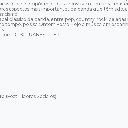
músicas que o compõem onde se mostram com uma imag
ores aspectos mais importantes da banda que têm sido, at
sicismo.

cal clássico da banda, entre pop, country, rock, baladas 
no tempo, pois se Ontem Fosse Hoje a música em espanh
. 

es com DUKI, JUANES e FEID.

(Feat. Lideres Sociales) 
