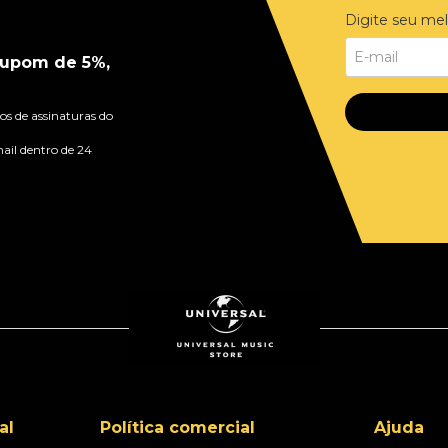
Digite seu mel
upom de 5%,
s de assinaturas do
ail dentro de 24
al
Política comercial
Ajuda