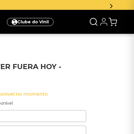
Clube do Vinil
YER FUERA HOY -
ponível no momento
onível