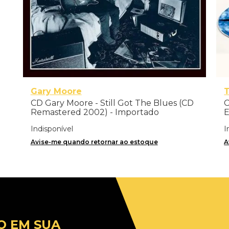
Gary Moore
CD Gary Moore - Still Got The Blues (CD
C
Remastered 2002) - Importado
E
Indisponível
I
Avise-me quando retornar ao estoque
A
O EM SUA