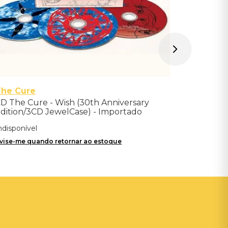
The Cure
D The Cure - Wish (30th Anniversary
dition/3CD JewelCase) - Importado
ndisponível
vise-me quando retornar ao estoque