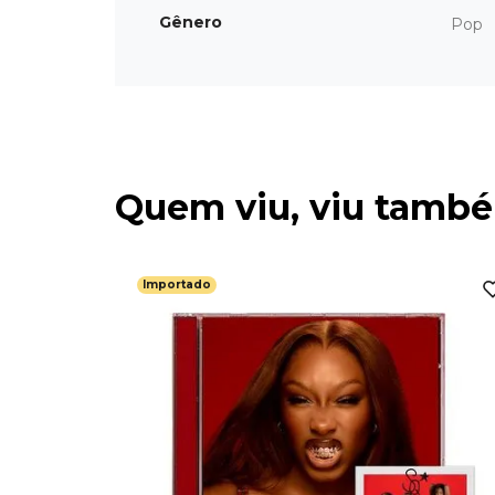
Gênero
Pop
Quem viu, viu tamb
Importado
 Are Back
pera
portado