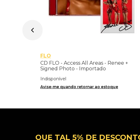
FLO
CD FLO - Access All Areas - Renee +
Signed Photo - Importado
Indisponível
Avise-me quando retornar ao estoque
QUE TAL 5% DE DESCONT