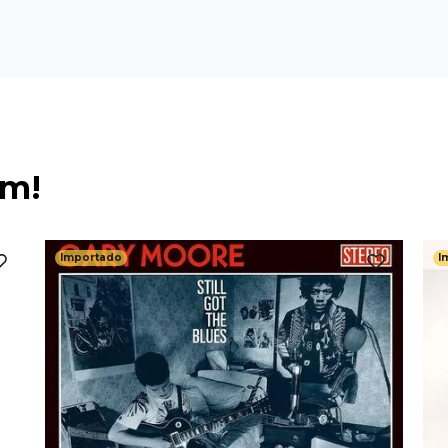
ém!
Importado
I